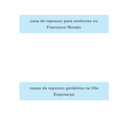
casa de repouso para senhoras no
Francisco Morato
casas de repouso geriátrica na Vila
Esperança