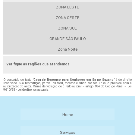
ZONA LESTE
ZONA OESTE
ZONA SUL
GRANDE SÃO PAULO
Zona Norte
Verifique as regiões que atendemos
O conteúdo do texto "
Casa de Repouso para Senhores em Sp no Suzano
" é de direito
reservado. Sua reprodução, parcial ou total, mesmo citando nossos links, é proibida sem a
autorização do autor. Crime de violação de direito autoral – artigo 184 do Código Penal –
Lei
9610/98 - Lei de direitos autorais
.
Home
Serviços