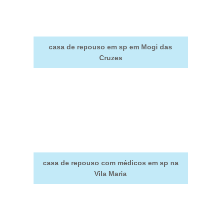
casa de repouso em sp em Mogi das
Cruzes
casa de repouso com médicos em sp na
Vila Maria