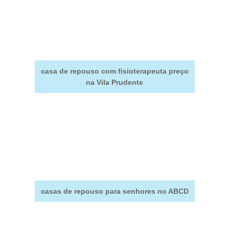
casa de repouso com fisioterapeuta preço
na Vila Prudente
casas de repouso para senhores no ABCD