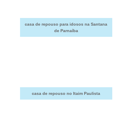
casa de repouso para idosos na Santana
de Parnaíba
casa de repouso no Itaim Paulista