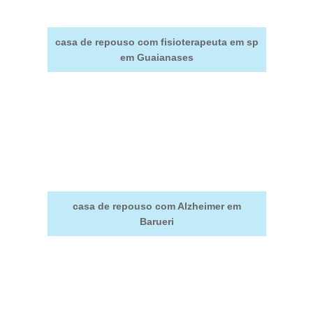
casa de repouso com fisioterapeuta em sp
em Guaianases
casa de repouso com Alzheimer em
Barueri