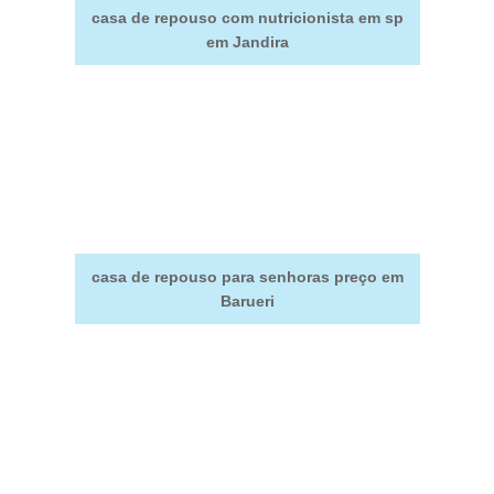
casa de repouso com nutricionista em sp
em Jandira
casa de repouso para senhoras preço em
Barueri