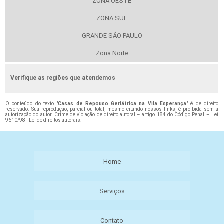
ZONA OESTE
ZONA SUL
GRANDE SÃO PAULO
Zona Norte
Verifique as regiões que atendemos
O conteúdo do texto "
Casas de Repouso Geriátrica na Vila Esperança
" é de direito
reservado. Sua reprodução, parcial ou total, mesmo citando nossos links, é proibida sem a
autorização do autor. Crime de violação de direito autoral – artigo 184 do Código Penal –
Lei
9610/98 - Lei de direitos autorais
.
Home
Serviços
Contato