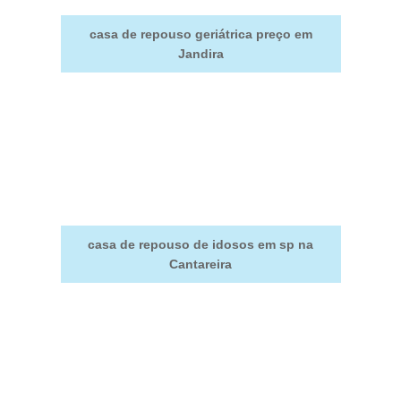
casa de repouso geriátrica preço em
Jandira
casa de repouso de idosos em sp na
Cantareira