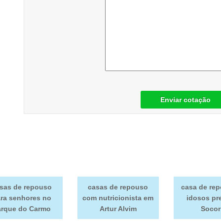
Enviar cotação
sas de repouso
casas de repouso
casa de re
ra senhores no
com nutricionista em
idosos pr
arque do Carmo
Artur Alvim
Socor