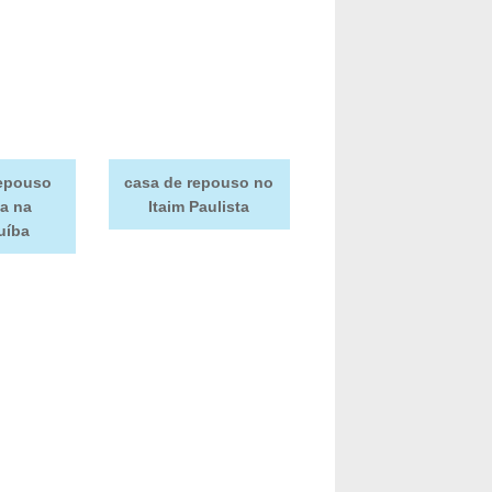
repouso
casa de repouso no
ca na
Itaim Paulista
uíba