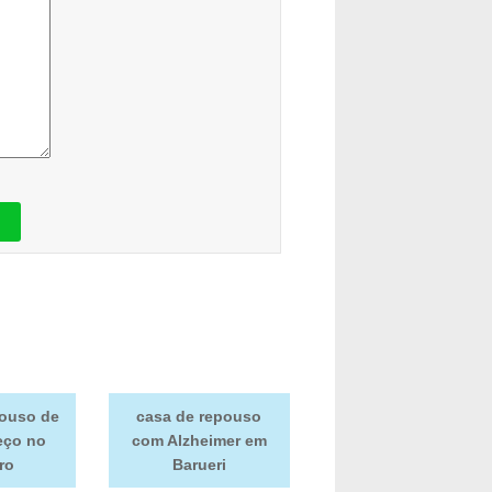
pouso de
casa de repouso
eço no
com Alzheimer em
ro
Barueri