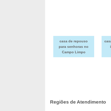
casa de repouso
cas
para senhoras no
Campo Limpo
Regiões de Atendimento