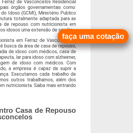
 Ferraz de Vasconcelos Residencial
ncipais órgãos governamentais como:
 do Idoso (GCMI), Ministério Publico
rutura totalmente adaptada para as
a de repouso com nutricionista em
dos idosos uma extensão de seu lar.
faça uma cotação
ionista em Ferraz de Vasconcelos?
cê busca da área de casa de repouso,
adia de idoso com médicos, casa de
peuta, lar para idoso com alzheimer,
dagem de idoso com médicos. Com
do, a empresa é capaz de suprir a
iança. Executamos cada trabalho de
emos outros trabalhamos, além dos
com nutricionista. Saiba mais entrando
ntro Casa de Repouso
sconcelos