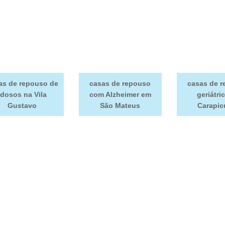
as de repouso de
casas de repouso
casas de 
idosos na Vila
com Alzheimer em
geriátri
Gustavo
São Mateus
Carapic