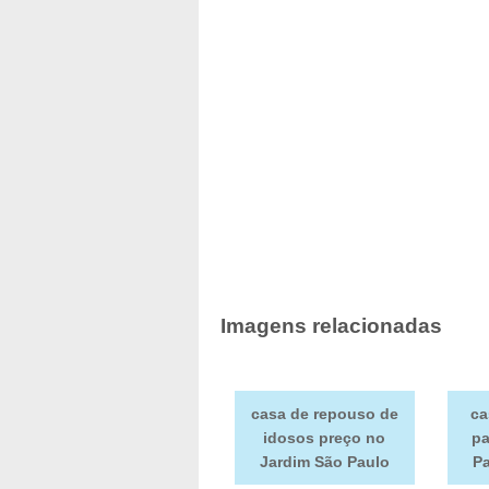
Imagens relacionadas
casa de repouso de
ca
idosos preço no
pa
Jardim São Paulo
P