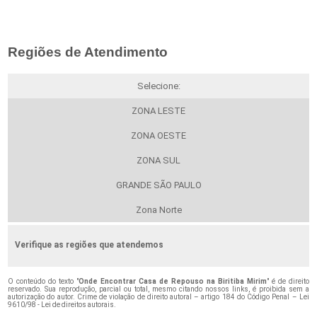
Regiões de Atendimento
Selecione:
ZONA LESTE
ZONA OESTE
ZONA SUL
GRANDE SÃO PAULO
Zona Norte
Verifique as regiões que atendemos
O conteúdo do texto "
Onde Encontrar Casa de Repouso na Biritiba Mirim
" é de direito
reservado. Sua reprodução, parcial ou total, mesmo citando nossos links, é proibida sem a
autorização do autor. Crime de violação de direito autoral – artigo 184 do Código Penal –
Lei
9610/98 - Lei de direitos autorais
.