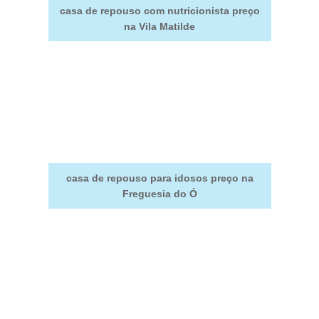
casa de repouso com nutricionista preço
na Vila Matilde
casa de repouso para idosos preço na
Freguesia do Ó