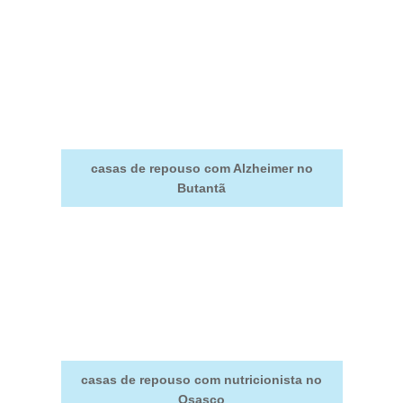
casas de repouso com Alzheimer no
Butantã
casas de repouso com nutricionista no
Osasco