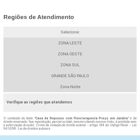
Regiões de Atendimento
Selecione:
ZONA LESTE
ZONA OESTE
ZONA SUL
GRANDE SÃO PAULO
Zona Norte
Verifique as regiões que atendemos
O conteúdo do texto "
Casa de Repouso com Fisioterapeuta Preço em Jandira
" é de
direito reservado. Sua reprodução, parcial ou total, mesmo citando nossos links, é proibida sem
a autorização do autor. Crime de violação de direito autoral – artigo 184 do Código Penal –
Lei
9610/98 - Lei de direitos autorais
.