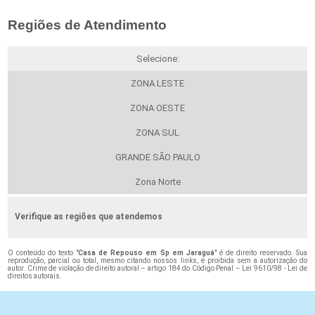
Regiões de Atendimento
Selecione:
ZONA LESTE
ZONA OESTE
ZONA SUL
GRANDE SÃO PAULO
Zona Norte
Verifique as regiões que atendemos
O conteúdo do texto "
Casa de Repouso em Sp em Jaraguá
" é de direito reservado. Sua
reprodução, parcial ou total, mesmo citando nossos links, é proibida sem a autorização do
autor. Crime de violação de direito autoral – artigo 184 do Código Penal –
Lei 9610/98 - Lei de
direitos autorais
.