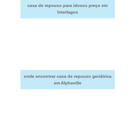
casa de repouso para idosos preço em
Interlagos
onde encontrar casa de repouso geriátrica
em Alphaville