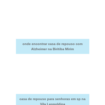
onde encontrar casa de repouso com
Alzheimer na Biritiba Mirim
casa de repouso para senhoras em sp na
Vila Leopoldina