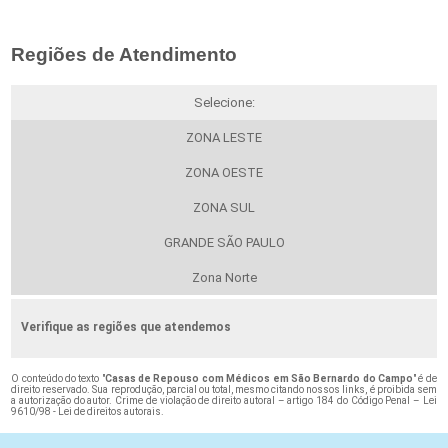
Regiões de Atendimento
Selecione:
ZONA LESTE
ZONA OESTE
ZONA SUL
GRANDE SÃO PAULO
Zona Norte
Verifique as regiões que atendemos
O conteúdo do texto "
Casas de Repouso com Médicos em São Bernardo do Campo
" é de
direito reservado. Sua reprodução, parcial ou total, mesmo citando nossos links, é proibida sem
a autorização do autor. Crime de violação de direito autoral – artigo 184 do Código Penal –
Lei
9610/98 - Lei de direitos autorais
.