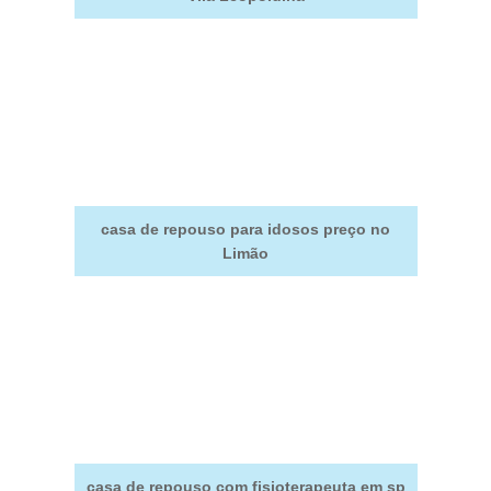
casa de repouso para idosos preço no
Limão
casa de repouso com fisioterapeuta em sp