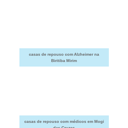
casas de repouso com Alzheimer na
Biritiba Mirim
casas de repouso com médicos em Mogi
das Cruzes