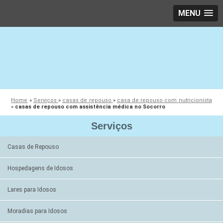
MENU
Home
»
Serviços
»
casas de repouso
»
casa de repouso com nutricionista
»
casas de repouso com assistência médica no Socorro
Serviços
Casas de Repouso
Hospedagens de Idosos
Lares para Idosos
Moradias para Idosos