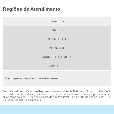
Regiões de Atendimento
Selecione:
ZONA LESTE
ZONA OESTE
ZONA SUL
GRANDE SÃO PAULO
Zona Norte
Verifique as regiões que atendemos
O conteúdo do texto "
Casas de Repouso com Assistência Médica no Socorro
" é de direito
reservado. Sua reprodução, parcial ou total, mesmo citando nossos links, é proibida sem a
autorização do autor. Crime de violação de direito autoral – artigo 184 do Código Penal –
Lei
9610/98 - Lei de direitos autorais
.