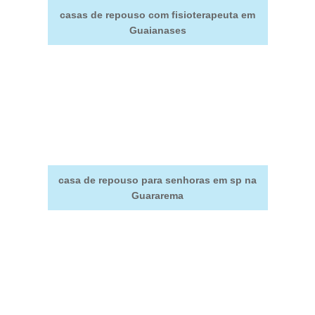
casas de repouso com fisioterapeuta em
Guaianases
casa de repouso para senhoras em sp na
Guararema