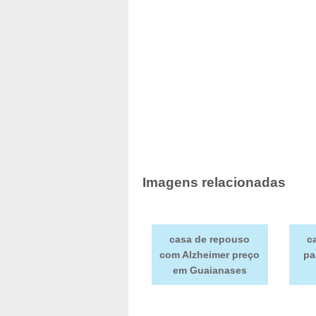
Imagens relacionadas
casa de repouso
c
com Alzheimer preço
pa
em Guaianases