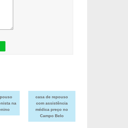
epouso
casa de repouso
onista na
com assistência
enino
médica preço no
Campo Belo