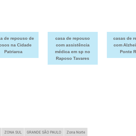
a de repouso de
casa de repouso
casas de 
osos na Cidade
com assistência
com Alzhe
Patriarca
médica em sp no
Ponte 
Raposo Tavares
ZONA SUL
GRANDE SÃO PAULO
Zona Norte