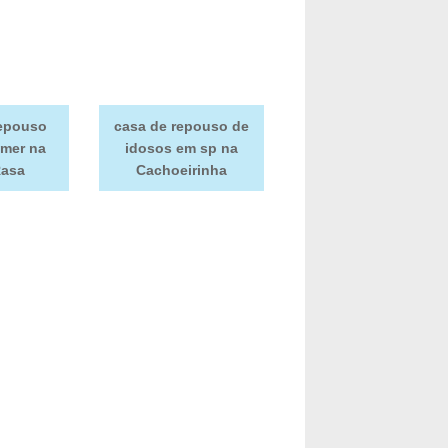
repouso
casa de repouso de
imer na
idosos em sp na
Rasa
Cachoeirinha