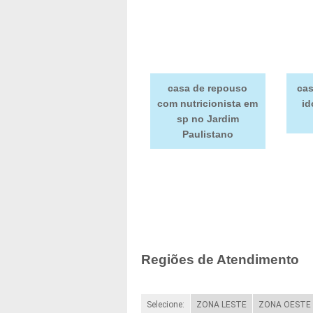
casa de repouso
cas
com nutricionista em
id
sp no Jardim
Paulistano
Regiões de Atendimento
Selecione:
ZONA LESTE
ZONA OESTE