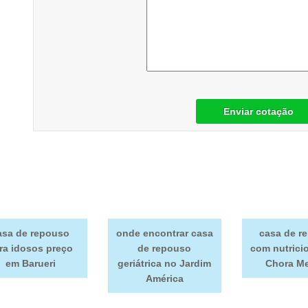
Enviar cotação
asa de repouso
onde encontrar casa
casa de r
ra idosos preço
de repouso
com nutrici
em Barueri
geriátrica no Jardim
Chora M
América