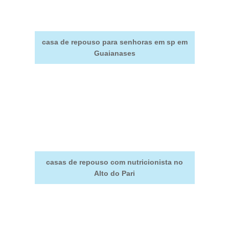
casa de repouso para senhoras em sp em
Guaianases
casas de repouso com nutricionista no
Alto do Pari