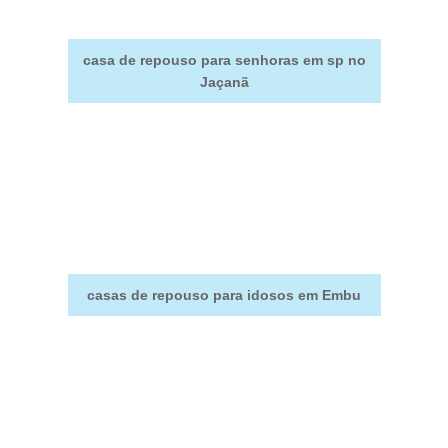
casa de repouso para senhoras em sp no
Jaçanã
casas de repouso para idosos em Embu