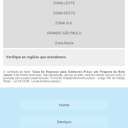
ZONA LESTE
ZONA OESTE
ZONA SUL
GRANDE SÃO PAULO
Zona Norte
Verifique as regiões que atendemos
O conteúdo do texto "
Casa de Repouso para Senhores Preço em Pirapora do Bom
Jesus
" é de direito reservado. Sua reprodução, parcial ou total, mesmo citando nossos links, é
proibida sem a autorização do autor. Crime de violação de direito autoral – artigo 184 do Código
Penal –
Lei 9610/98 - Lei de direitos autorais
.
Home
Serviços