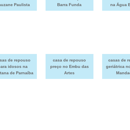
auzane Paulista
Barra Funda
na Água 
sas de repouso
casa de repouso
casas de 
para idosos na
preço no Embu das
geriátrica n
tana de Parnaíba
Artes
Manda