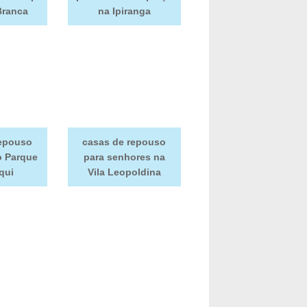
Branca
na Ipiranga
repouso
casas de repouso
o Parque
para senhores na
qui
Vila Leopoldina