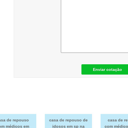
Enviar cotação
asa de repouso
casa de repouso de
casa de r
om médicos em
idosos em sp na
com médico