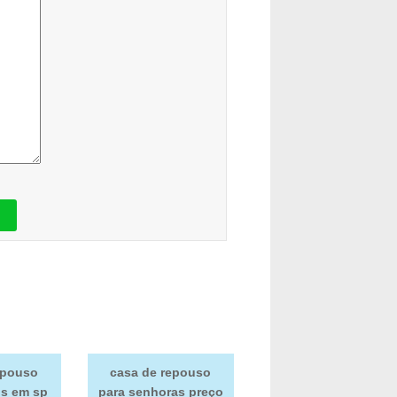
epouso
casa de repouso
s em sp
para senhoras preço