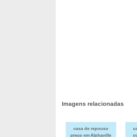
Imagens relacionadas
casa de repouso
c
preço em Alphaville
c