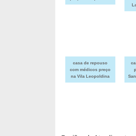
L
casa de repouso
ca
com médicos preço
na Vila Leopoldina
San