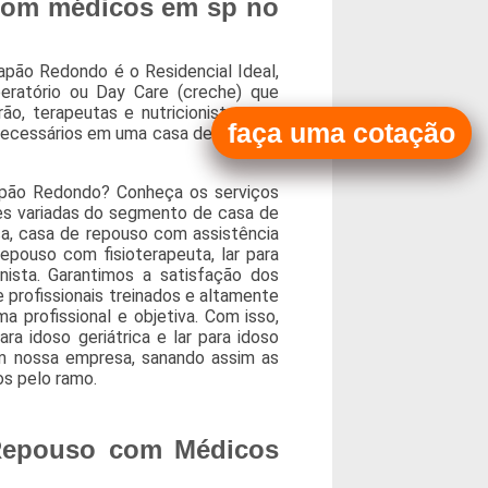
com médicos em sp no
ão Redondo é o Residencial Ideal,
peratório ou Day Care (creche) que
ão, terapeutas e nutricionistas que
faça uma cotação
necessários em uma casa de repouso
pão Redondo? Conheça os serviços
ões variadas do segmento de casa de
a, casa de repouso com assistência
pouso com fisioterapeuta, lar para
ista. Garantimos a satisfação dos
 profissionais treinados e altamente
 profissional e objetiva. Com isso,
ra idoso geriátrica e lar para idoso
om nossa empresa, sanando assim as
os pelo ramo.
 Repouso com Médicos