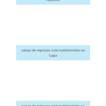
casas de repouso com nutricionista na
Lapa
casas de repouso com nutricionista na