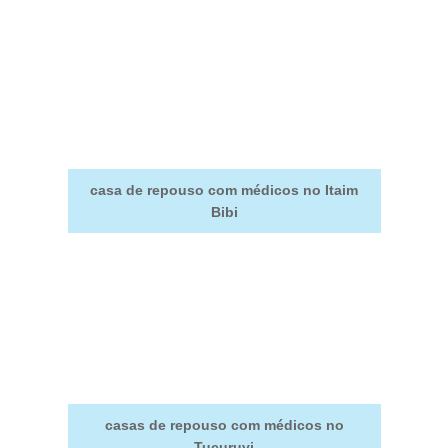
casa de repouso com médicos no Itaim
Bibi
casas de repouso com médicos no
Tucuruvi