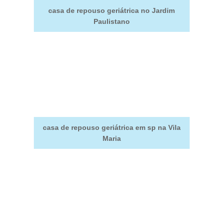
casa de repouso geriátrica no Jardim
Paulistano
casa de repouso geriátrica em sp na Vila
Maria