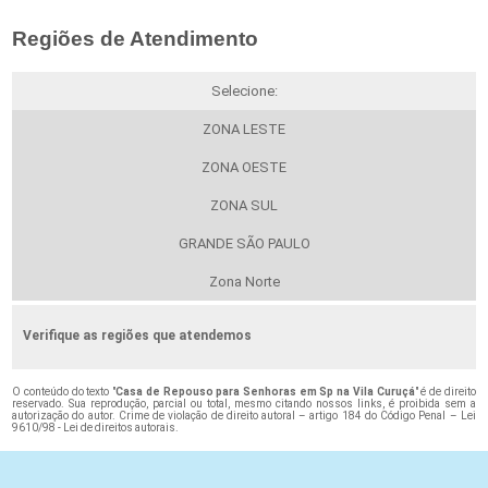
Regiões de Atendimento
Selecione:
ZONA LESTE
ZONA OESTE
ZONA SUL
GRANDE SÃO PAULO
Zona Norte
Verifique as regiões que atendemos
O conteúdo do texto "
Casa de Repouso para Senhoras em Sp na Vila Curuçá
" é de direito
reservado. Sua reprodução, parcial ou total, mesmo citando nossos links, é proibida sem a
autorização do autor. Crime de violação de direito autoral – artigo 184 do Código Penal –
Lei
9610/98 - Lei de direitos autorais
.