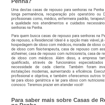
Penha?
Uma destas casas de repouso para senhoras na Penha é 
longa permanência, recuperação pós operatório ou
profissionais como, médico, enfermeira padrão, terapeut
a qualidade nos atendimentos e cuidados necessár
senhoras na Penha.
Para quem busca casas de repouso para senhoras na P
de repouso, a Residencial Ideal é a opção mais viável, já
hospedagem de idoso com médicos, moradia de idoso c
de idoso com fisioterapeuta, casa de repouso com assi
alzheimer, casa de repouso com nutricionista, casa de 
de idoso com médicos. Além disso, a empresa t
qualificado, através de funcionários especializa
necessidade de cada cliente. Também foram inve
instalações modernas, aumentando a eficiência. Exec
profissional e objetiva, e também oferecemos outros t
lar para idoso geriátrica e lar para idoso com nutricion
conosco. Teremos prazer em atender você!
Para saber mais sobre Casas de 