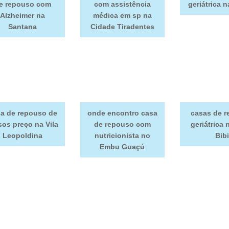
e repouso com
com assistência
geriátrica 
Alzheimer na
médica em sp na
Santana
Cidade Tiradentes
a de repouso de
onde encontro casa
casas de 
sos preço na Vila
de repouso com
geriátrica 
Leopoldina
nutricionista no
Bibi
Embu Guaçú