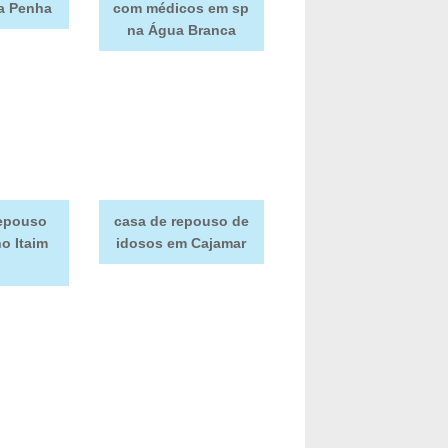
na Penha
com médicos em sp
na Água Branca
repouso
casa de repouso de
no Itaim
idosos em Cajamar