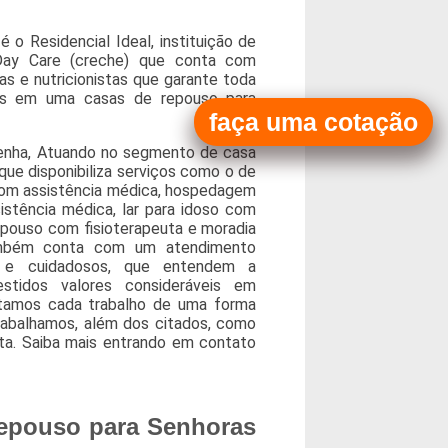
o Residencial Ideal, instituição de
 Day Care (creche) que conta com
as e nutricionistas que garante toda
ios em uma casas de repouso para
faça uma cotação
enha, Atuando no segmento de casa
 que disponibiliza serviços como o de
om assistência médica, hospedagem
stência médica, lar para idoso com
repouso com fisioterapeuta e moradia
ambém conta com um atendimento
dos e cuidadosos, que entendem a
stidos valores consideráveis em
utamos cada trabalho de uma forma
rabalhamos, além dos citados, como
ista. Saiba mais entrando em contato
Repouso para Senhoras