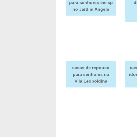
para senhores em sp
d
no Jardim Ângela
casas de repouso
cas
para senhores na
ido
Vila Leopoldina