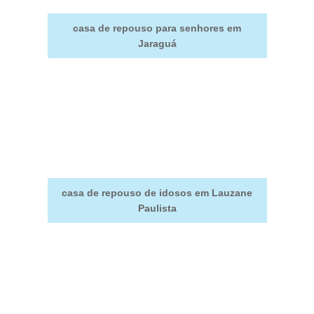
casa de repouso para senhores em
Jaraguá
casa de repouso de idosos em Lauzane
Paulista