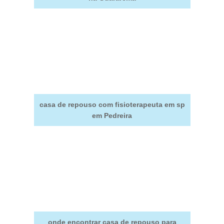
casa de repouso com fisioterapeuta em sp
em Pedreira
onde encontrar casa de repouso para