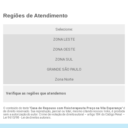
Regiões de Atendimento
Selecione:
ZONA LESTE
ZONA OESTE
ZONA SUL
GRANDE SÃO PAULO
Zona Norte
Verifique as regiões que atendemos
O conteúdo do texto "
Casa de Repouso com Fisioterapeuta Preço na Vila Esperança
" é
de direito reservado. Sua reprodução, parcial ou total, mesmo citando nossos links, é proibida
sem a autorização do autor. Crime de violação de direito autoral – artigo 184 do Código Penal –
Lei 9610/98 - Lei de direitos autorais
.