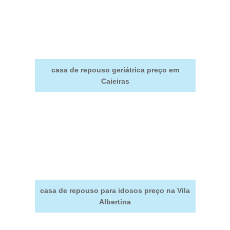
casa de repouso geriátrica preço em
Caieiras
casa de repouso para idosos preço na Vila
Albertina