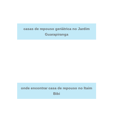
casas de repouso geriátrica no Jardim
Guarapiranga
onde encontrar casa de repouso no Itaim
Bibi