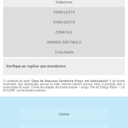
Selecione:
ZONA LESTE
ZONA OESTE
ZONA SUL
GRANDE SÃO PAULO
Zona Norte
Verifique as regiões que atendemos
O conteúdo do texto "
Casa de Repouso Geriátrica Preço em Salesópolis
" é de direito
reservado. Sua reprodução, parcial ou total, mesmo citando nossos links, é proibida sem a
autorização do autor. Crime de violação de direito autoral – artigo 184 do Código Penal –
Lei
9610/98 - Lei de direitos autorais
.
Home