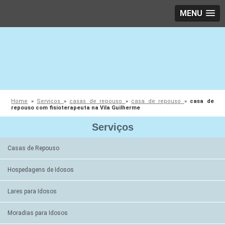
MENU
Home
»
Serviços
»
casas de repouso
»
casa de repouso
»
casa de
repouso com fisioterapeuta na Vila Guilherme
Serviços
Casas de Repouso
Hospedagens de Idosos
Lares para Idosos
Moradias para Idosos