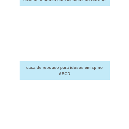
casa de repouso para idosos em sp no
ABCD