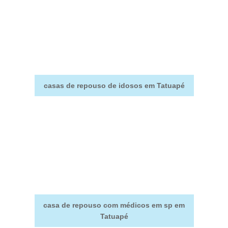
casas de repouso de idosos em Tatuapé
casa de repouso com médicos em sp em
Tatuapé