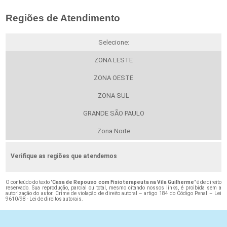
Regiões de Atendimento
Selecione:
ZONA LESTE
ZONA OESTE
ZONA SUL
GRANDE SÃO PAULO
Zona Norte
Verifique as regiões que atendemos
O conteúdo do texto "
Casa de Repouso com Fisioterapeuta na Vila Guilherme
" é de direito
reservado. Sua reprodução, parcial ou total, mesmo citando nossos links, é proibida sem a
autorização do autor. Crime de violação de direito autoral – artigo 184 do Código Penal –
Lei
9610/98 - Lei de direitos autorais
.