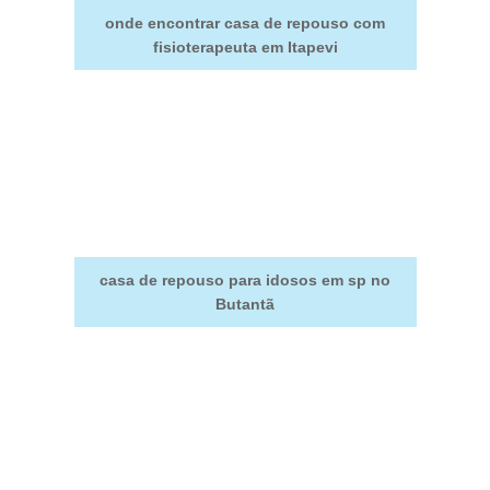
onde encontrar casa de repouso com
fisioterapeuta em Itapevi
casa de repouso para idosos em sp no
Butantã