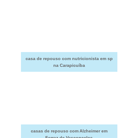
casa de repouso com nutricionista em sp
na Carapicuíba
casas de repouso com Alzheimer em
Ferraz de Vasconcelos