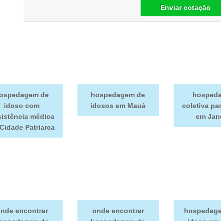
Enviar cotação
ospedagem de
hospedagem de
hosped
idoso com
idosos em Mauá
coletiva pa
sistência médica
em Jan
Cidade Patriarca
nde encontrar
onde encontrar
hospedage