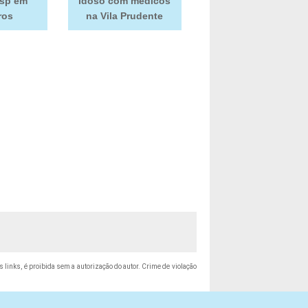
 sp em
idoso com médicos
ros
na Vila Prudente
s links, é proibida sem a autorização do autor. Crime de violação