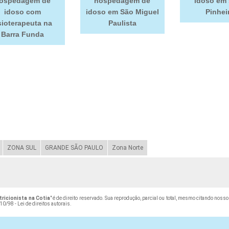
ospedagem de
hospedagem de
idoso em
idoso com
idoso em São Miguel
Pinhei
sioterapeuta na
Paulista
Barra Funda
ZONA SUL
GRANDE SÃO PAULO
Zona Norte
icionista na Cotia
" é de direito reservado. Sua reprodução, parcial ou total, mesmo citando nosso
10/98 - Lei de direitos autorais
.