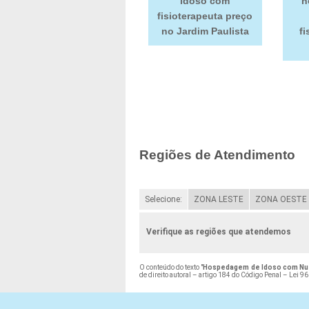
idoso com
h
fisioterapeuta preço
no Jardim Paulista
fi
Regiões de Atendimento
Selecione:
ZONA LESTE
ZONA OESTE
Verifique as regiões que atendemos
O conteúdo do texto "
Hospedagem de Idoso com Nutr
de direito autoral – artigo 184 do Código Penal –
Lei 96