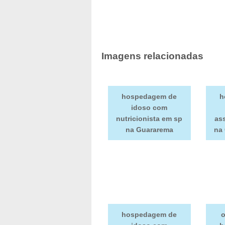
Imagens relacionadas
hospedagem de
h
idoso com
nutricionista em sp
as
na Guararema
na 
hospedagem de
o