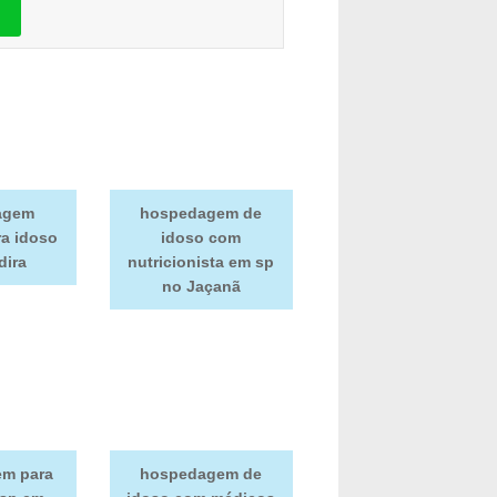
agem
hospedagem de
ra idoso
idoso com
dira
nutricionista em sp
no Jaçanã
m para
hospedagem de