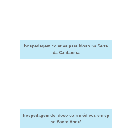
hospedagem coletiva para idoso na Serra
da Cantareira
hospedagem de idoso com médicos em sp
no Santo André