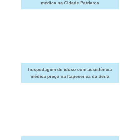
médica na Cidade Patriarca
hospedagem de idoso com assistência
médica preço na Itapecerica da Serra