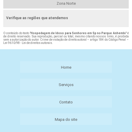
Zona Norte
Verifique as regiões que atendemos
O conteúdo do texto "
Hospedagem de Idoso para Senhores em Sp no Parque Anhembi
" é
de direito reservado. Sua reprodução, parcial ou total, mesmo citando nossos links, é proibida
sem a autorização do autor. Crime de violação de direito autoral – artigo 184 do Código Penal –
Lei 9610/98 - Lei de direitos autorais
.
Home
Serviços
Contato
Mapa do site