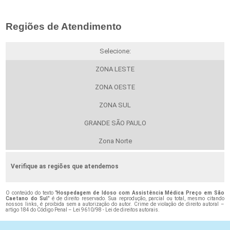
Regiões de Atendimento
Selecione:
ZONA LESTE
ZONA OESTE
ZONA SUL
GRANDE SÃO PAULO
Zona Norte
Verifique as regiões que atendemos
O conteúdo do texto "
Hospedagem de Idoso com Assistência Médica Preço em São
Caetano do Sul
" é de direito reservado. Sua reprodução, parcial ou total, mesmo citando
nossos links, é proibida sem a autorização do autor. Crime de violação de direito autoral –
artigo 184 do Código Penal –
Lei 9610/98 - Lei de direitos autorais
.