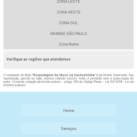
ZONA LESTE
ZONA OESTE
ZONA SUL
GRANDE SÃO PAULO
Zona Norte
Verifique as regiões que atendemos
O conteúdo do texto "
Hospedagem de Idoso na Cachoeirinha
" é de direito reservado. Sua
reprodução, parcial ou total, mesmo citando nossos links, é proibida sem a autorização do
autor. Crime de violação de direito autoral – artigo 184 do Código Penal –
Lei 9610/98 - Lei de
direitos autorais
.
Home
Serviços