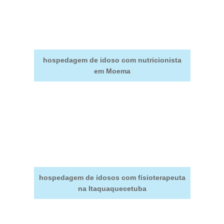
hospedagem de idoso com nutricionista
em Moema
hospedagem de idosos com fisioterapeuta
na Itaquaquecetuba