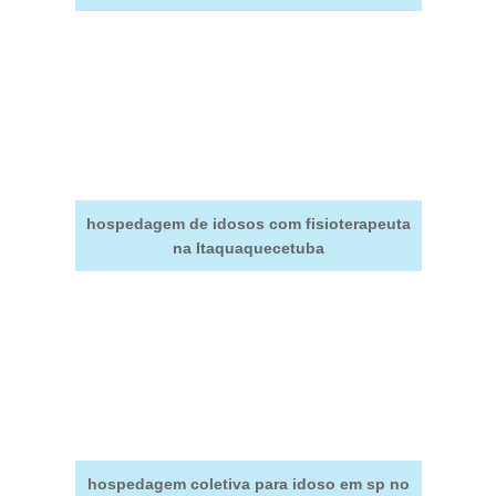
hospedagem de idosos com fisioterapeuta
na Itaquaquecetuba
hospedagem coletiva para idoso em sp no