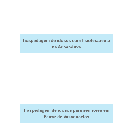
hospedagem de idosos com fisioterapeuta
na Aricanduva
hospedagem de idosos para senhores em
Ferraz de Vasconcelos