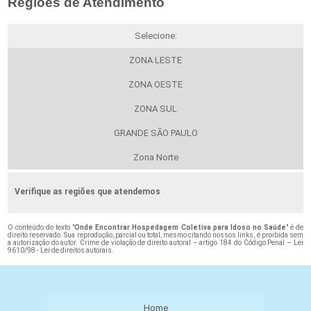
Regiões de Atendimento
Selecione:
ZONA LESTE
ZONA OESTE
ZONA SUL
GRANDE SÃO PAULO
Zona Norte
Verifique as regiões que atendemos
O conteúdo do texto "
Onde Encontrar Hospedagem Coletiva para Idoso no Saúde
" é de
direito reservado. Sua reprodução, parcial ou total, mesmo citando nossos links, é proibida sem
a autorização do autor. Crime de violação de direito autoral – artigo 184 do Código Penal –
Lei
9610/98 - Lei de direitos autorais
.
Home