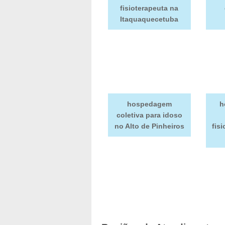
fisioterapeuta na
Itaquaquecetuba
hospedagem
h
coletiva para idoso
no Alto de Pinheiros
fis