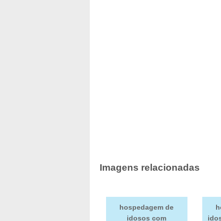
Imagens relacionadas
hospedagem de
h
idosos com
ido