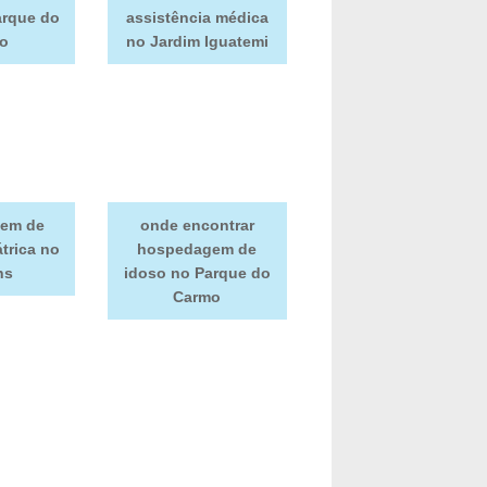
arque do
assistência médica
o
no Jardim Iguatemi
em de
onde encontrar
trica no
hospedagem de
ns
idoso no Parque do
Carmo