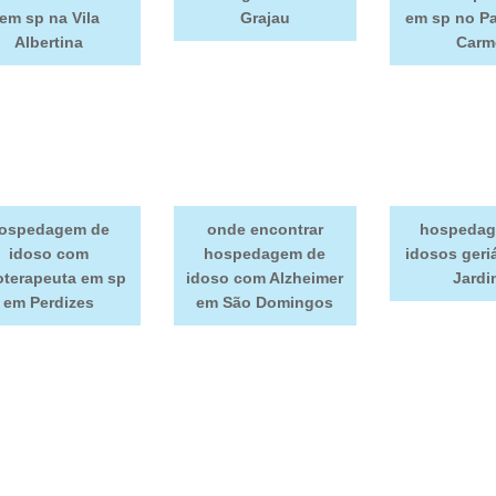
em sp na Vila
Grajau
em sp no P
Albertina
Carm
ospedagem de
onde encontrar
hospedag
idoso com
hospedagem de
idosos geriá
ioterapeuta em sp
idoso com Alzheimer
Jardi
em Perdizes
em São Domingos