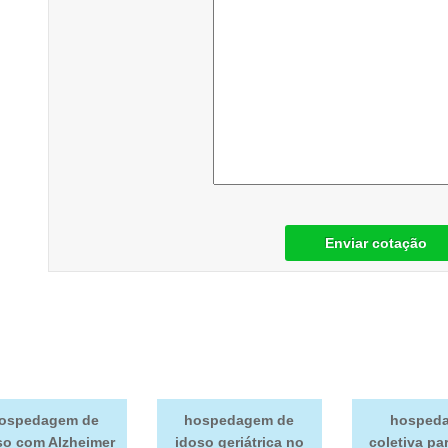
Enviar cotação
ospedagem de
hospedagem de
hosped
so com Alzheimer
idoso geriátrica no
coletiva pa