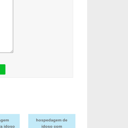
agem
hospedagem de
ra idoso
idoso com