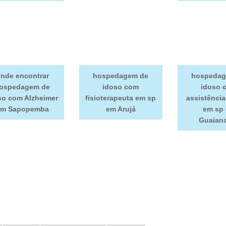
nde encontrar
hospedagem de
hospedag
ospedagem de
idoso com
idoso 
so com Alzheimer
fisioterapeuta em sp
assistênci
em Sapopemba
em Arujá
em sp
Guaian