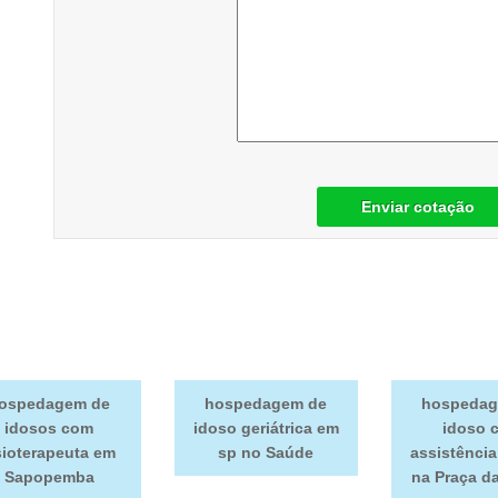
Enviar cotação
ospedagem de
hospedagem de
hospedag
idosos com
idoso geriátrica em
idoso 
sioterapeuta em
sp no Saúde
assistênci
Sapopemba
na Praça d