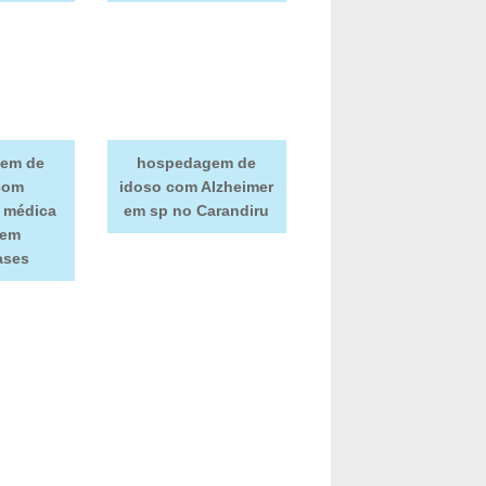
em de
hospedagem de
com
idoso com Alzheimer
a médica
em sp no Carandiru
 em
ases