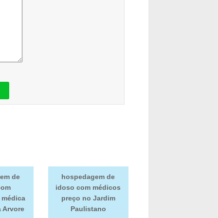
em de
hospedagem de
com
idoso com médicos
a médica
preço no Jardim
a Arvore
Paulistano