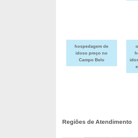
hospedagem de
o
idoso preço no
h
Campo Belo
ido
Regiões de Atendimento