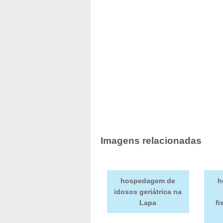
Imagens relacionadas
hospedagem de
h
idosos geriátrica na
Lapa
fi