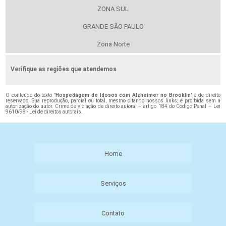
ZONA SUL
GRANDE SÃO PAULO
Zona Norte
Verifique as regiões que atendemos
O conteúdo do texto "
Hospedagem de Idosos com Alzheimer no Brooklin
" é de direito
reservado. Sua reprodução, parcial ou total, mesmo citando nossos links, é proibida sem a
autorização do autor. Crime de violação de direito autoral – artigo 184 do Código Penal –
Lei
9610/98 - Lei de direitos autorais
.
Home
Serviços
Contato