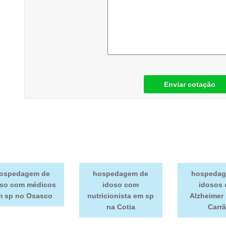
Enviar cotação
ospedagem de
hospedagem de
hospedag
oso com médicos
idoso com
idosos
m sp no Osasco
nutricionista em sp
Alzheimer 
na Cotia
Carr