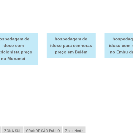
ospedagem de
hospedagem de
hospedag
idoso com
idoso para senhoras
idoso com 
ricionista preço
preço em Belém
no Embu da
no Morumbi
ZONA SUL
GRANDE SÃO PAULO
Zona Norte