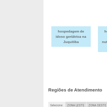
hospedagem de
h
idoso geriátrica na
Juquitiba
nut
Regiões de Atendimento
Selecione:
ZONA LESTE
ZONA OESTE