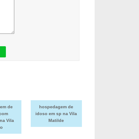
em de
hospedagem de
 com
idoso em sp na Vila
na Vila
Matilde
ão