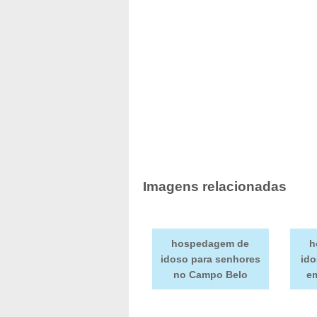
Imagens relacionadas
hospedagem de
h
idoso para senhores
id
no Campo Belo
e