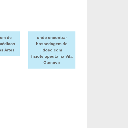
em de
onde encontrar
médicos
hospedagem de
s Artes
idoso com
fisioterapeuta na Vila
Gustavo