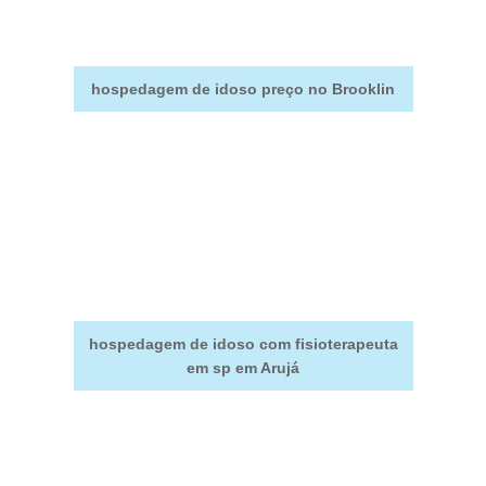
hospedagem de idoso preço no Brooklin
hospedagem de idoso com fisioterapeuta
em sp em Arujá