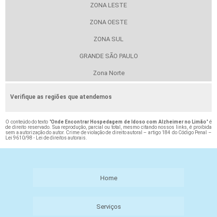
ZONA LESTE
ZONA OESTE
ZONA SUL
GRANDE SÃO PAULO
Zona Norte
Verifique as regiões que atendemos
O conteúdo do texto "
Onde Encontrar Hospedagem de Idoso com Alzheimer no Limão
" é
de direito reservado. Sua reprodução, parcial ou total, mesmo citando nossos links, é proibida
sem a autorização do autor. Crime de violação de direito autoral – artigo 184 do Código Penal –
Lei 9610/98 - Lei de direitos autorais
.
Home
Serviços