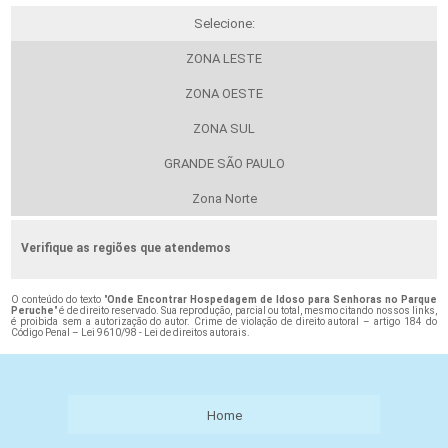
Selecione:
ZONA LESTE
ZONA OESTE
ZONA SUL
GRANDE SÃO PAULO
Zona Norte
Verifique as regiões que atendemos
O conteúdo do texto "
Onde Encontrar Hospedagem de Idoso para Senhoras no Parque
Peruche
" é de direito reservado. Sua reprodução, parcial ou total, mesmo citando nossos links,
é proibida sem a autorização do autor. Crime de violação de direito autoral – artigo 184 do
Código Penal –
Lei 9610/98 - Lei de direitos autorais
.
Home