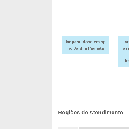
lar para idoso em sp
la
no Jardim Paulista
as
I
Regiões de Atendimento