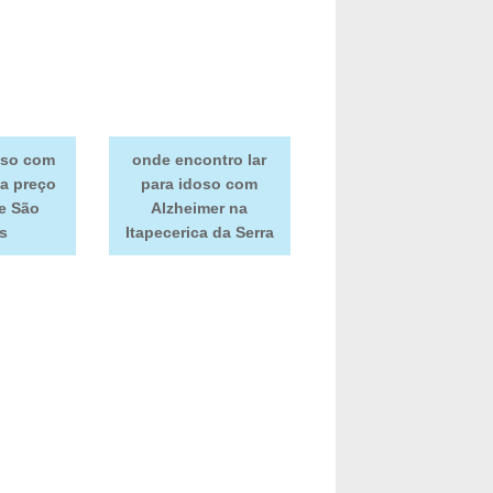
doso com
onde encontro lar
ta preço
para idoso com
e São
Alzheimer na
s
Itapecerica da Serra