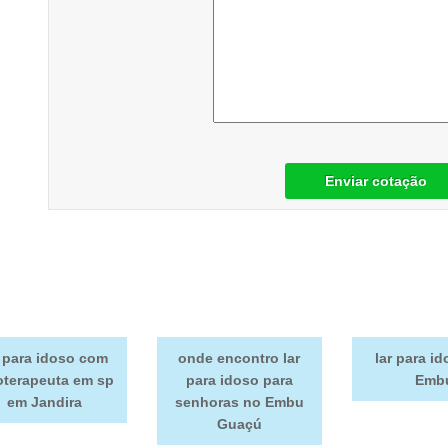
Enviar cotação
r para idoso com
onde encontro lar
lar para i
ioterapeuta em sp
para idoso para
Emb
em Jandira
senhoras no Embu
Guaçú