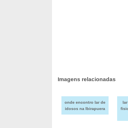
Imagens relacionadas
onde encontro lar de
la
idosos na Ibirapuera
fis