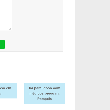
doso em
lar para idoso com
u
médicos preço na
Pompéia