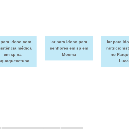
r para idoso com
lar para idoso para
lar para i
sistência médica
senhores em sp em
nutricionis
em sp na
Moema
no Parqu
taquaquecetuba
Luca