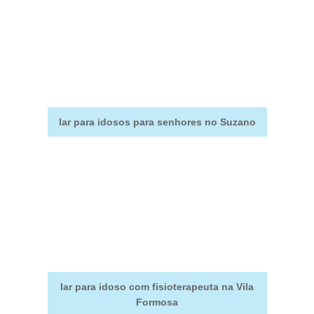
lar para idosos para senhores no Suzano
lar para idoso com fisioterapeuta na Vila
Formosa