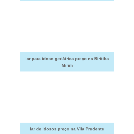
lar para idoso geriátrica preço na Biritiba
Mirim
lar de idosos preço na Vila Prudente