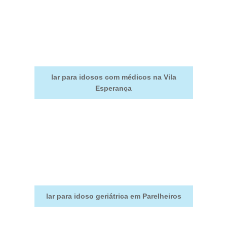
lar para idosos com médicos na Vila
Esperança
lar para idoso geriátrica em Parelheiros