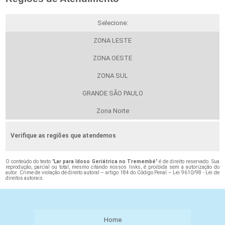
Selecione:
ZONA LESTE
ZONA OESTE
ZONA SUL
GRANDE SÃO PAULO
Zona Norte
Verifique as regiões que atendemos
O conteúdo do texto "
Lar para Idoso Geriátrica no Tremembé
" é de direito reservado. Sua
reprodução, parcial ou total, mesmo citando nossos links, é proibida sem a autorização do
autor. Crime de violação de direito autoral – artigo 184 do Código Penal –
Lei 9610/98 - Lei de
direitos autorais
.
Home