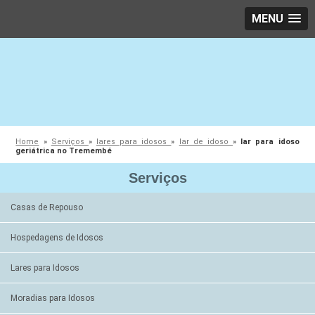
MENU
Home
»
Serviços
»
lares para idosos
»
lar de idoso
»
lar para idoso
geriátrica no Tremembé
Serviços
Casas de Repouso
Hospedagens de Idosos
Lares para Idosos
Moradias para Idosos