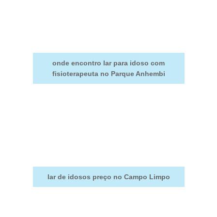
onde encontro lar para idoso com
fisioterapeuta no Parque Anhembi
lar de idosos preço no Campo Limpo