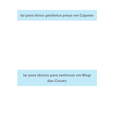
lar para idoso geriátrica preço em Cajamar
lar para idosos para senhoras em Mogi
das Cruzes