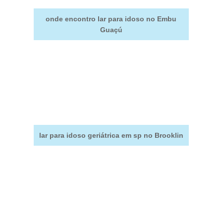
onde encontro lar para idoso no Embu
Guaçú
lar para idoso geriátrica em sp no Brooklin