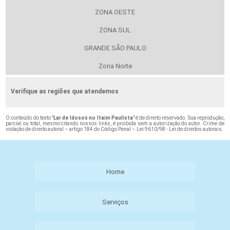
ZONA OESTE
ZONA SUL
GRANDE SÃO PAULO
Zona Norte
Verifique as regiões que atendemos
O conteúdo do texto "
Lar de Idosos no Itaim Paulista
" é de direito reservado. Sua reprodução,
parcial ou total, mesmo citando nossos links, é proibida sem a autorização do autor. Crime de
violação de direito autoral – artigo 184 do Código Penal –
Lei 9610/98 - Lei de direitos autorais
.
Home
Serviços