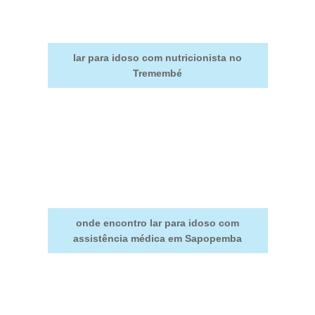
lar para idoso com nutricionista no
Tremembé
onde encontro lar para idoso com
assistência médica em Sapopemba