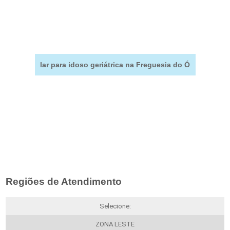
lar para idoso geriátrica na Freguesia do Ó
Regiões de Atendimento
Selecione:
ZONA LESTE