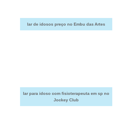
lar de idosos preço no Embu das Artes
lar para idoso com fisioterapeuta em sp no
Jockey Club