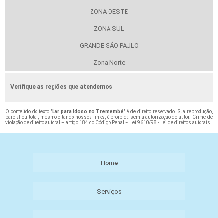
ZONA OESTE
ZONA SUL
GRANDE SÃO PAULO
Zona Norte
Verifique as regiões que atendemos
O conteúdo do texto "
Lar para Idoso no Tremembé
" é de direito reservado. Sua reprodução,
parcial ou total, mesmo citando nossos links, é proibida sem a autorização do autor. Crime de
violação de direito autoral – artigo 184 do Código Penal –
Lei 9610/98 - Lei de direitos autorais
.
Home
Serviços