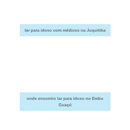
lar para idoso com médicos na Juquitiba
onde encontro lar para idoso no Embu
Guaçú