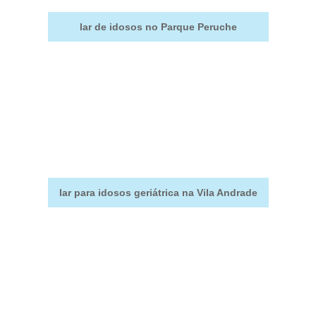
lar de idosos no Parque Peruche
lar para idosos geriátrica na Vila Andrade