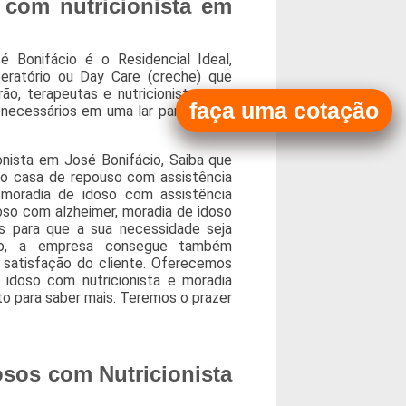
 com nutricionista em
 Bonifácio é o Residencial Ideal,
peratório ou Day Care (creche) que
ão, terapeutas e nutricionistas que
faça uma cotação
necessários em uma lar para idosos
onista em José Bonifácio, Saiba que
mo casa de repouso com assistência
moradia de idoso com assistência
doso com alzheimer, moradia de idoso
s para que a sua necessidade seja
to, a empresa consegue também
 satisfação do cliente. Oferecemos
 idoso com nutricionista e moradia
to para saber mais. Teremos o prazer
osos com Nutricionista