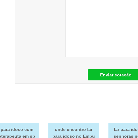
Enviar cotação
r para idoso com
onde encontro lar
lar para id
ioterapeuta em sp
para idoso no Embu
senhoras n