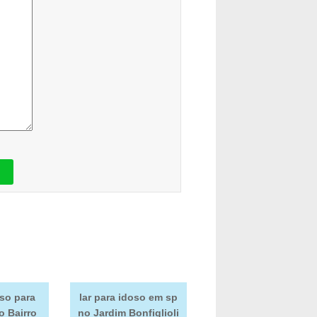
oso para
lar para idoso em sp
o Bairro
no Jardim Bonfiglioli