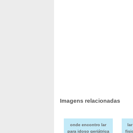
Imagens relacionadas
onde encontro lar
la
para idoso geriátrica
fis