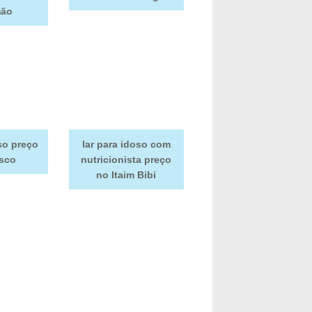
mão
so preço
lar para idoso com
sco
nutricionista preço
no Itaim Bibi