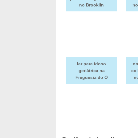
no Brooklin
no
lar para idoso
on
geriátrica na
col
Freguesia do Ó
no