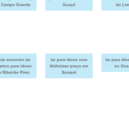
 Campo Grande
Guaçú
do Li
de encontro lar
lar para idoso com
lar para ido
etivo para idoso
Alzheimer preço em
no Osa
 Ribeirão Pires
Sumaré