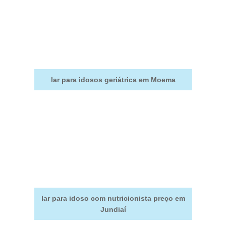
lar para idosos geriátrica em Moema
lar para idoso com nutricionista preço em
Jundiaí