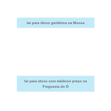
lar para idoso geriátrica na Mooca
lar para idoso com médicos preço na
Freguesia do Ó