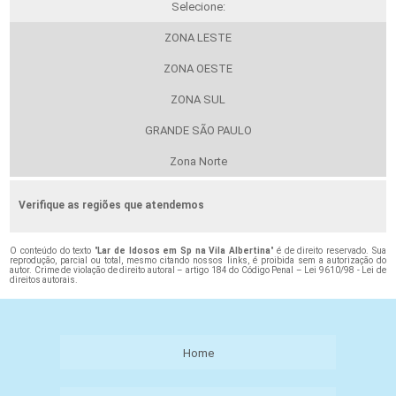
Selecione:
ZONA LESTE
ZONA OESTE
ZONA SUL
GRANDE SÃO PAULO
Zona Norte
Verifique as regiões que atendemos
O conteúdo do texto "
Lar de Idosos em Sp na Vila Albertina
" é de direito reservado. Sua
reprodução, parcial ou total, mesmo citando nossos links, é proibida sem a autorização do
autor. Crime de violação de direito autoral – artigo 184 do Código Penal –
Lei 9610/98 - Lei de
direitos autorais
.
Home