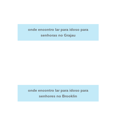
onde encontro lar para idoso para
senhoras no Grajau
onde encontro lar para idoso para
senhores no Brooklin