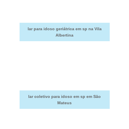
lar para idoso geriátrica em sp na Vila
Albertina
lar coletivo para idoso em sp em São
Mateus