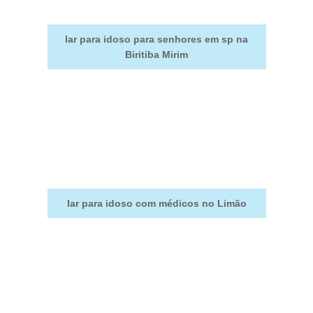
lar para idoso para senhores em sp na
Biritiba Mirim
lar para idoso com médicos no Limão