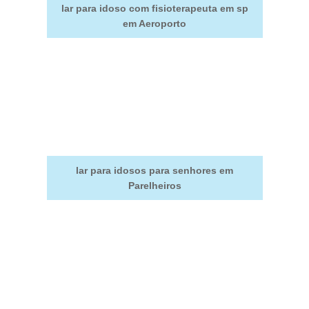
lar para idoso com fisioterapeuta em sp
em Aeroporto
lar para idosos para senhores em
Parelheiros