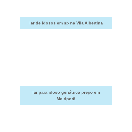
lar de idosos em sp na Vila Albertina
lar para idoso geriátrica preço em
Mairiporã