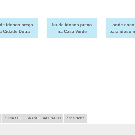
 de idosos preço
lar de idosos preço
onde encon
a Cidade Dutra
na Casa Verde
para idoso 
ZONA SUL
GRANDE SÃO PAULO
Zona Norte