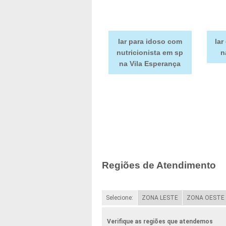
lar para idoso com
lar
nutricionista em sp
n
na Vila Esperança
Regiões de Atendimento
Selecione:
ZONA LESTE
ZONA OESTE
Verifique as regiões que atendemos