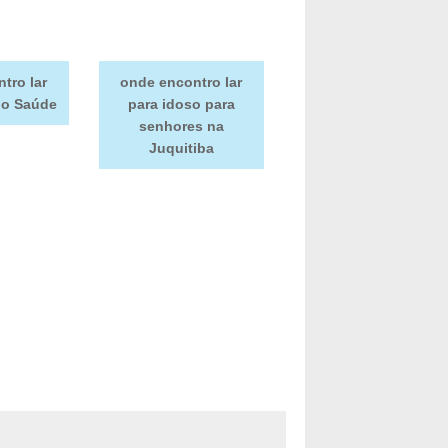
tro lar
onde encontro lar
no Saúde
para idoso para
senhores na
Juquitiba