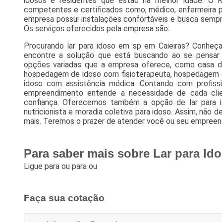
idosos e residentes que estão na melhor idade. O Re
competentes e certificados como, médico, enfermeira pa
empresa possui instalações confortáveis e busca sempr
Os serviços oferecidos pela empresa são:
Procurando lar para idoso em sp em Caieiras? Conheça 
encontre a solução que está buscando ao se pensar
opções variadas que a empresa oferece, como casa d
hospedagem de idoso com fisioterapeuta, hospedagem 
idoso com assistência médica. Contando com profissio
empreendimento entende a necessidade de cada clie
confiança. Oferecemos também a opção de lar para id
nutricionista e moradia coletiva para idoso. Assim, não 
mais. Teremos o prazer de atender você ou seu empree
Para saber mais sobre Lar para Id
Ligue para
ou para
ou
Faça sua cotação