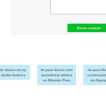
Enviar cotação
 de idosos em sp
lar para idosos com
lar para i
 Jardim América
assistência médica
nutricionis
no Ribeirão Pires
em Sapo