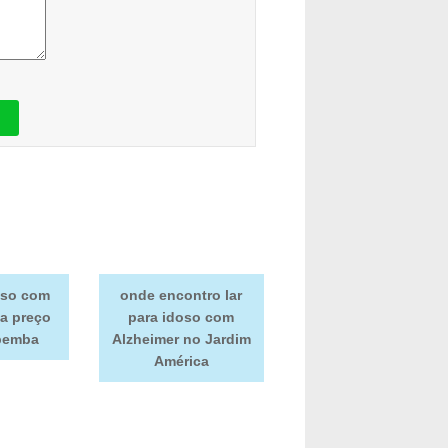
doso com
onde encontro lar
ta preço
para idoso com
pemba
Alzheimer no Jardim
América