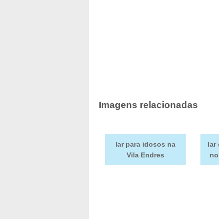
Imagens relacionadas
lar para idosos na
lar
Vila Endres
no