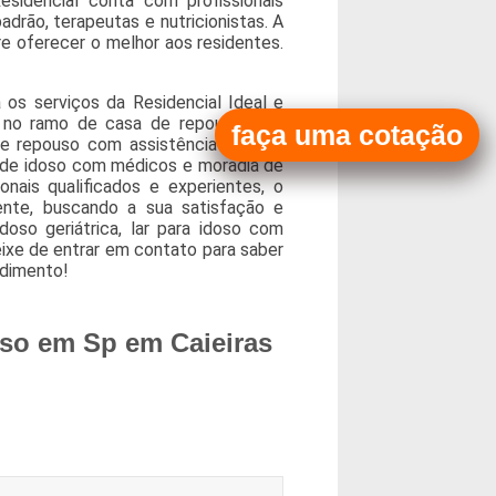
sidencial conta com profissionais
drão, terapeutas e nutricionistas. A
e oferecer o melhor aos residentes.
os serviços da Residencial Ideal e
 no ramo de casa de repouso. São
faça uma cotação
e repouso com assistência médica,
de idoso com médicos e moradia de
nais qualificados e experientes, o
nte, buscando a sua satisfação e
oso geriátrica, lar para idoso com
deixe de entrar em contato para saber
ndimento!
oso em Sp em Caieiras