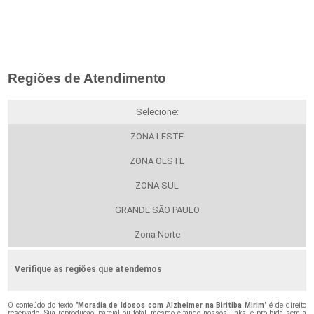
Regiões de Atendimento
Selecione:
ZONA LESTE
ZONA OESTE
ZONA SUL
GRANDE SÃO PAULO
Zona Norte
Verifique as regiões que atendemos
O conteúdo do texto "
Moradia de Idosos com Alzheimer na Biritiba Mirim
" é de direito
reservado. Sua reprodução, parcial ou total, mesmo citando nossos links, é proibida sem a