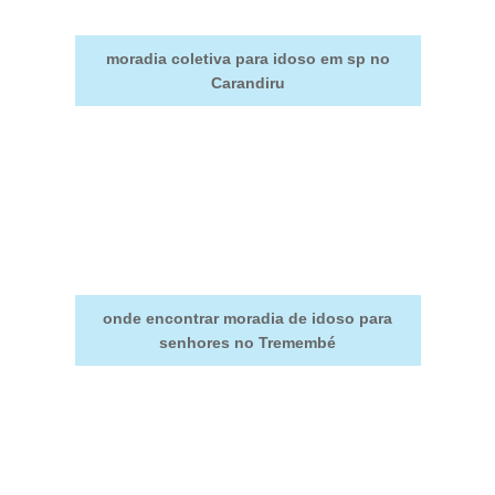
moradia coletiva para idoso em sp no
Carandiru
onde encontrar moradia de idoso para
senhores no Tremembé