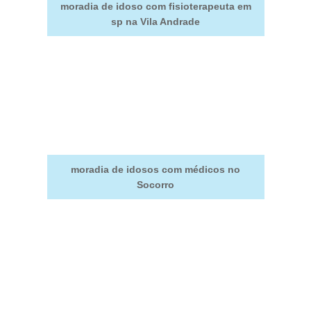
moradia de idoso com fisioterapeuta em
sp na Vila Andrade
moradia de idosos com médicos no
Socorro