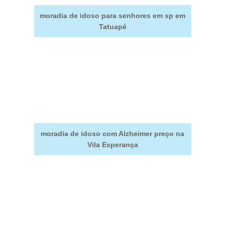
moradia de idoso para senhores em sp em
Tatuapé
moradia de idoso com Alzheimer preço na
Vila Esperança