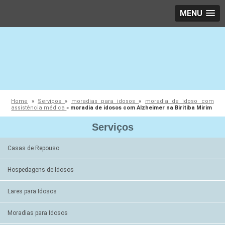
MENU
Home
»
Serviços
»
moradias para idosos
»
moradia de idoso com
assistência médica
»
moradia de idosos com Alzheimer na Biritiba Mirim
Serviços
Casas de Repouso
Hospedagens de Idosos
Lares para Idosos
Moradias para Idosos