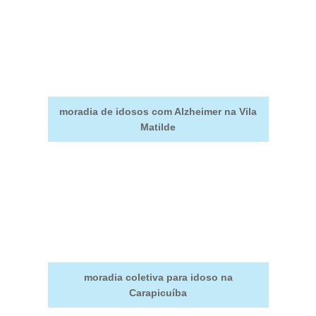
moradia de idosos com Alzheimer na Vila
Matilde
moradia coletiva para idoso na
Carapicuíba