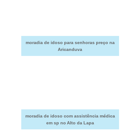
moradia de idoso para senhoras preço na
Aricanduva
moradia de idoso com assistência médica
em sp no Alto da Lapa