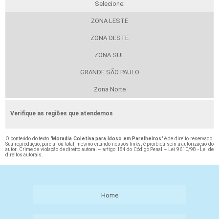
Selecione:
ZONA LESTE
ZONA OESTE
ZONA SUL
GRANDE SÃO PAULO
Zona Norte
Verifique as regiões que atendemos
O conteúdo do texto "
Moradia Coletiva para Idoso em Parelheiros
" é de direito reservado.
Sua reprodução, parcial ou total, mesmo citando nossos links, é proibida sem a autorização do
autor. Crime de violação de direito autoral – artigo 184 do Código Penal –
Lei 9610/98 - Lei de
direitos autorais
.
Home