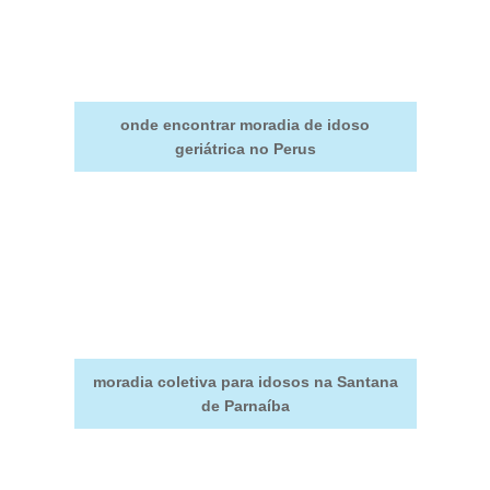
onde encontrar moradia de idoso
geriátrica no Perus
moradia coletiva para idosos na Santana
de Parnaíba