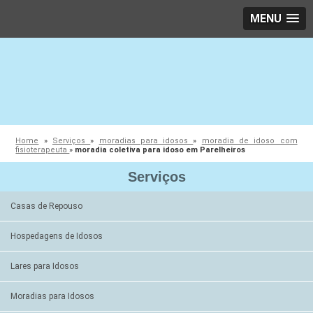
MENU
Home
»
Serviços
»
moradias para idosos
»
moradia de idoso com
fisioterapeuta
»
moradia coletiva para idoso em Parelheiros
Serviços
Casas de Repouso
Hospedagens de Idosos
Lares para Idosos
Moradias para Idosos