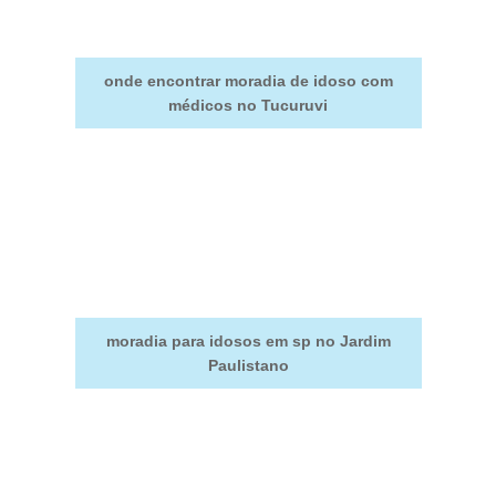
onde encontrar moradia de idoso com
médicos no Tucuruvi
moradia para idosos em sp no Jardim
Paulistano