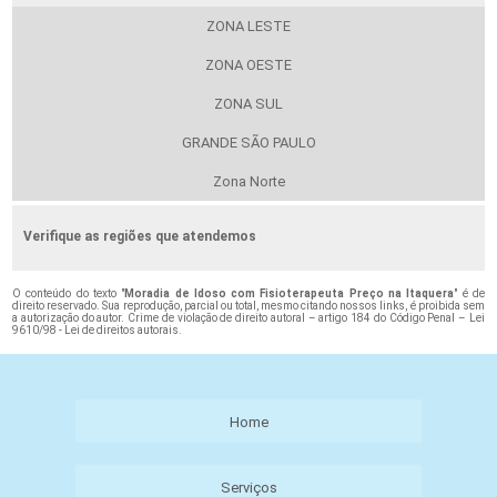
ZONA LESTE
ZONA OESTE
ZONA SUL
GRANDE SÃO PAULO
Zona Norte
Verifique as regiões que atendemos
O conteúdo do texto "
Moradia de Idoso com Fisioterapeuta Preço na Itaquera
" é de
direito reservado. Sua reprodução, parcial ou total, mesmo citando nossos links, é proibida sem
a autorização do autor. Crime de violação de direito autoral – artigo 184 do Código Penal –
Lei
9610/98 - Lei de direitos autorais
.
Home
Serviços