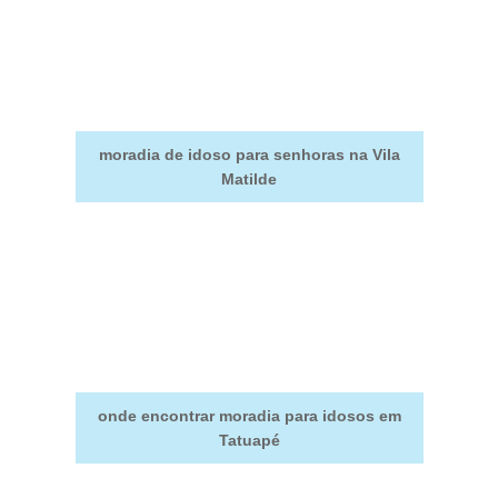
moradia de idoso para senhoras na Vila
Matilde
onde encontrar moradia para idosos em
Tatuapé