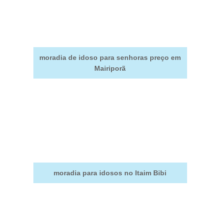
moradia de idoso para senhoras preço em
Mairiporã
moradia para idosos no Itaim Bibi