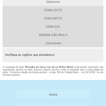
Selecione:
ZONA LESTE
ZONA OESTE
ZONA SUL
GRANDE SÃO PAULO
Zona Norte
Verifique as regiões que atendemos
O conteúdo do texto "
Moradia de Idoso em Sp no M'Boi Mirim
" é de direito reservado. Sua
reprodução, parcial ou total, mesmo citando nossos links, é proibida sem a autorização do
autor. Crime de violação de direito autoral – artigo 184 do Código Penal –
Lei 9610/98 - Lei de
direitos autorais
.
Home