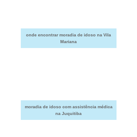
onde encontrar moradia de idoso na Vila
Mariana
moradia de idoso com assistência médica
na Juquitiba