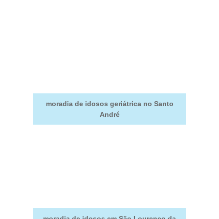
moradia de idosos geriátrica no Santo
André
moradia de idosos em São Lourenço da