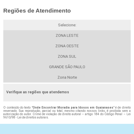
Regiões de Atendimento
Selecione:
ZONA LESTE
ZONA OESTE
ZONA SUL
GRANDE SÃO PAULO
Zona Norte
Verifique as regiões que atendemos
O conteúdo do texto "
Onde Encontrar Moradia para Idosos em Guaianases
" é de direito
reservado. Sua reprodução, parcial ou total, mesmo citando nossos links, é proibida sem a
autorização do autor. Crime de violação de direito autoral – artigo 184 do Código Penal –
Lei
9610/98 - Lei de direitos autorais
.