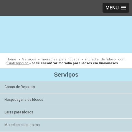
MENU
Home
»
Serviços
»
moradias para idosos
»
moradia de idoso com
fisioterapeuta
»
onde encontrar moradia para idosos em Guaianases
Serviços
Casas de Repouso
Hospedagens de Idosos
Lares para Idosos
Moradias para Idosos