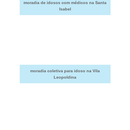
moradia de idosos com médicos na Santa
Isabel
moradia coletiva para idoso na Vila
Leopoldina