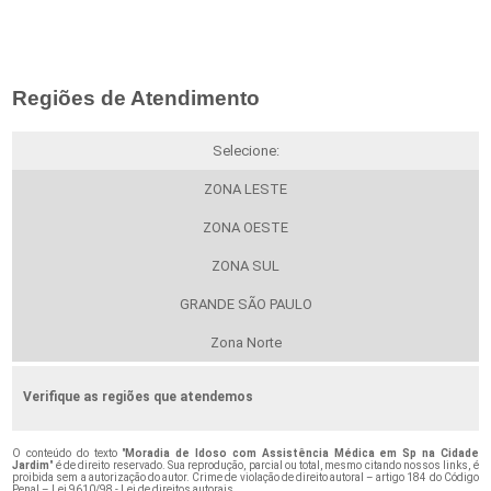
Regiões de Atendimento
Selecione:
ZONA LESTE
ZONA OESTE
ZONA SUL
GRANDE SÃO PAULO
Zona Norte
Verifique as regiões que atendemos
O conteúdo do texto "
Moradia de Idoso com Assistência Médica em Sp na Cidade
Jardim
" é de direito reservado. Sua reprodução, parcial ou total, mesmo citando nossos links, é
proibida sem a autorização do autor. Crime de violação de direito autoral – artigo 184 do Código
Penal –
Lei 9610/98 - Lei de direitos autorais
.