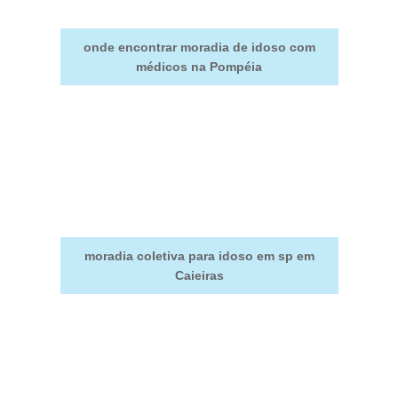
onde encontrar moradia de idoso com
médicos na Pompéia
moradia coletiva para idoso em sp em
Caieiras