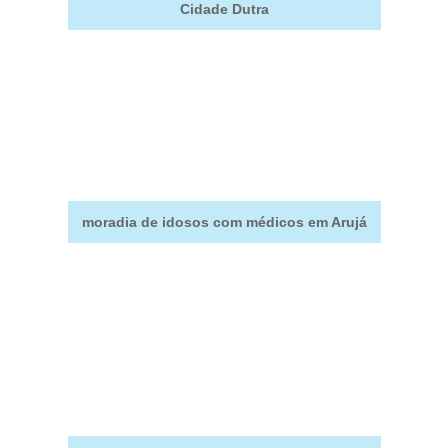
Cidade Dutra
moradia de idosos com médicos em Arujá