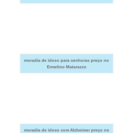
moradia de idoso para senhoras preço no
Ermelino Matarazzo
moradia de idoso com Alzheimer preço no