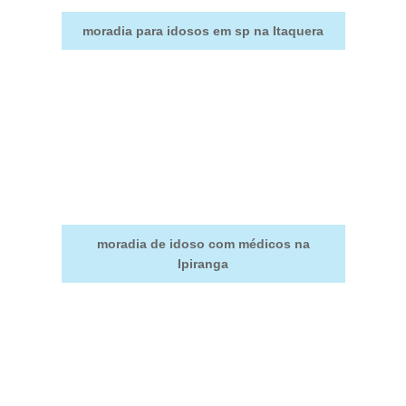
moradia para idosos em sp na Itaquera
moradia de idoso com médicos na
Ipiranga