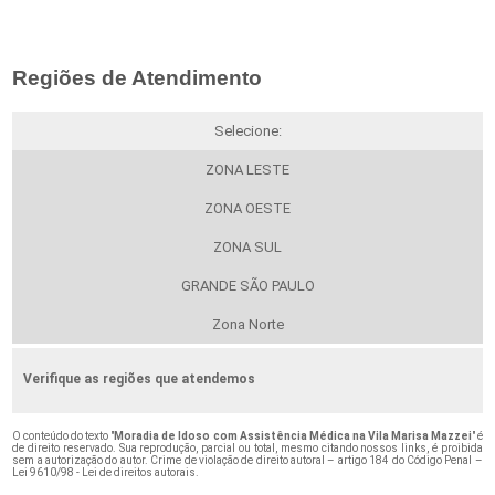
Regiões de Atendimento
Selecione:
ZONA LESTE
ZONA OESTE
ZONA SUL
GRANDE SÃO PAULO
Zona Norte
Verifique as regiões que atendemos
O conteúdo do texto "
Moradia de Idoso com Assistência Médica na Vila Marisa Mazzei
" é
de direito reservado. Sua reprodução, parcial ou total, mesmo citando nossos links, é proibida
sem a autorização do autor. Crime de violação de direito autoral – artigo 184 do Código Penal –
Lei 9610/98 - Lei de direitos autorais
.