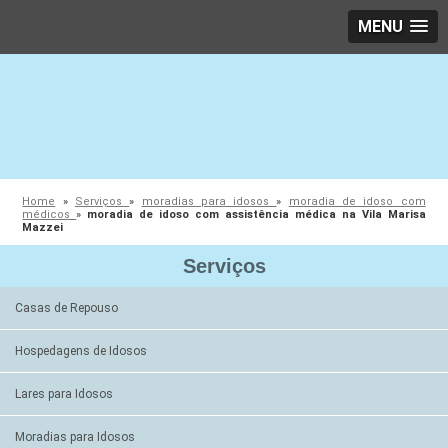
MENU
Home
»
Serviços
»
moradias para idosos
»
moradia de idoso com
médicos
»
moradia de idoso com assistência médica na Vila Marisa
Mazzei
Serviços
Casas de Repouso
Hospedagens de Idosos
Lares para Idosos
Moradias para Idosos