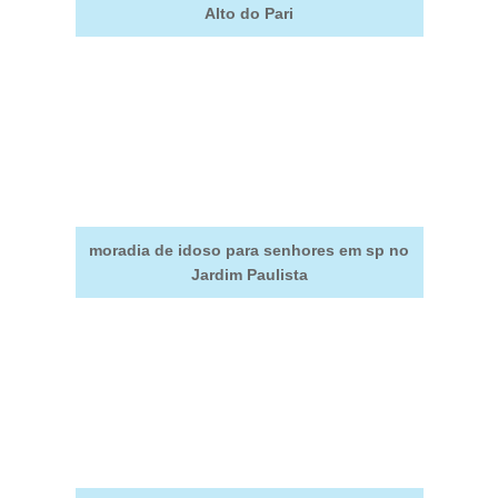
Alto do Pari
moradia de idoso para senhores em sp no
Jardim Paulista