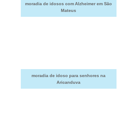
moradia de idosos com Alzheimer em São
Mateus
moradia de idoso para senhores na
Aricanduva