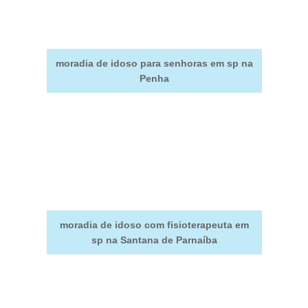
moradia de idoso para senhoras em sp na
Penha
moradia de idoso com fisioterapeuta em
sp na Santana de Parnaíba