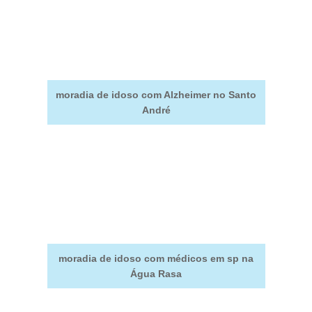
moradia de idoso com Alzheimer no Santo
André
moradia de idoso com médicos em sp na
Água Rasa