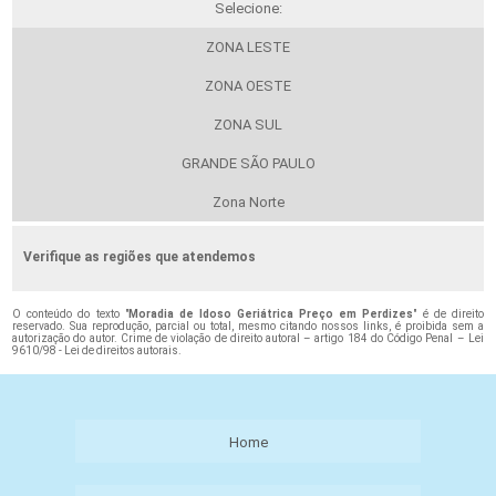
Selecione:
ZONA LESTE
ZONA OESTE
ZONA SUL
GRANDE SÃO PAULO
Zona Norte
Verifique as regiões que atendemos
O conteúdo do texto "
Moradia de Idoso Geriátrica Preço em Perdizes
" é de direito
reservado. Sua reprodução, parcial ou total, mesmo citando nossos links, é proibida sem a
autorização do autor. Crime de violação de direito autoral – artigo 184 do Código Penal –
Lei
9610/98 - Lei de direitos autorais
.
Home