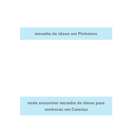
moradia de idoso em Pinheiros
onde encontrar moradia de idoso para
senhoras em Caierias