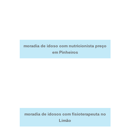
moradia de idoso com nutricionista preço
em Pinheiros
moradia de idosos com fisioterapeuta no
Limão