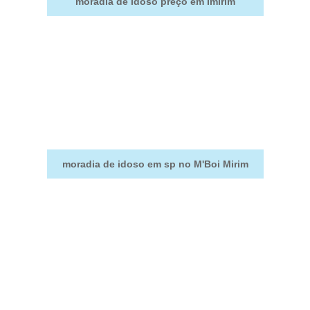
moradia de idoso preço em Imirim
moradia de idoso em sp no M'Boi Mirim