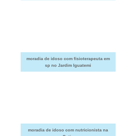
moradia de idoso com fisioterapeuta em
sp no Jardim Iguatemi
moradia de idoso com nutricionista na