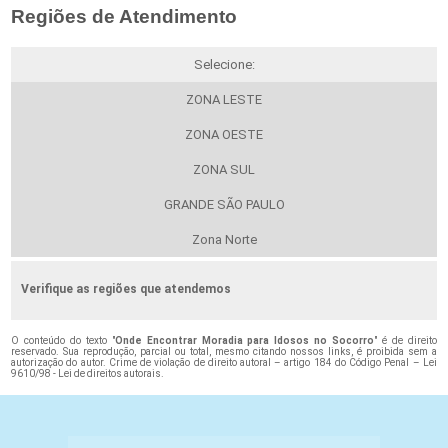
Regiões de Atendimento
Selecione:
ZONA LESTE
ZONA OESTE
ZONA SUL
GRANDE SÃO PAULO
Zona Norte
Verifique as regiões que atendemos
O conteúdo do texto "
Onde Encontrar Moradia para Idosos no Socorro
" é de direito
reservado. Sua reprodução, parcial ou total, mesmo citando nossos links, é proibida sem a
autorização do autor. Crime de violação de direito autoral – artigo 184 do Código Penal –
Lei
9610/98 - Lei de direitos autorais
.