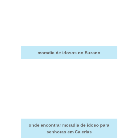
moradia de idosos no Suzano
onde encontrar moradia de idoso para
senhoras em Caierias