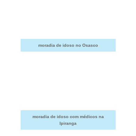
moradia de idoso no Osasco
moradia de idoso com médicos na
Ipiranga