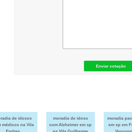
Enviar cotação
radia de idosos
moradia de idoso
moradia par
 médicos na Vila
com Alzheimer em sp
em sp em F
Endres
na Vila Guilherme
Vasconc