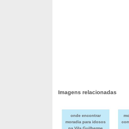
Imagens relacionadas
onde encontrar
mo
moradia para idosos
com
na Vila Guilherme