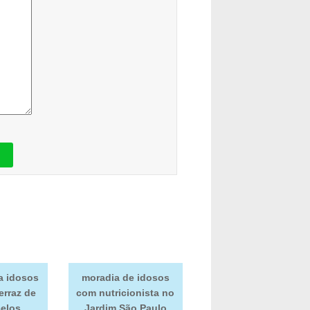
a idosos
moradia de idosos
erraz de
com nutricionista no
elos
Jardim São Paulo