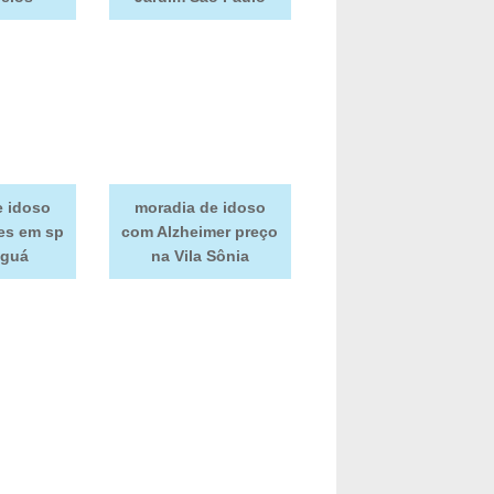
e idoso
moradia de idoso
es em sp
com Alzheimer preço
aguá
na Vila Sônia