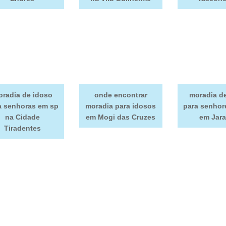
radia de idoso
onde encontrar
moradia d
a senhoras em sp
moradia para idosos
para senhor
na Cidade
em Mogi das Cruzes
em Jar
Tiradentes