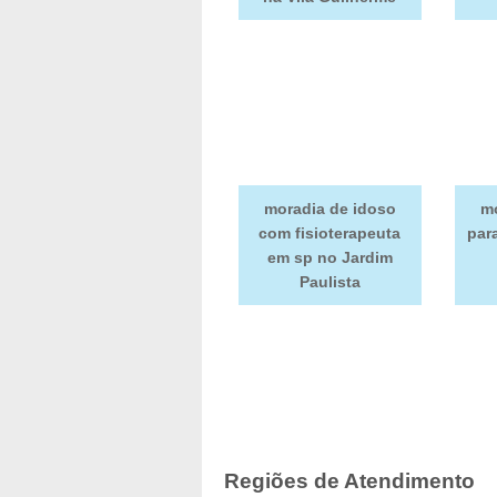
moradia de idoso
mo
com fisioterapeuta
par
em sp no Jardim
Paulista
Regiões de Atendimento