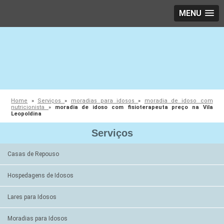
MENU
Home
»
Serviços
»
moradias para idosos
»
moradia de idoso com
nutricionista
»
moradia de idoso com fisioterapeuta preço na Vila
Leopoldina
Serviços
Casas de Repouso
Hospedagens de Idosos
Lares para Idosos
Moradias para Idosos