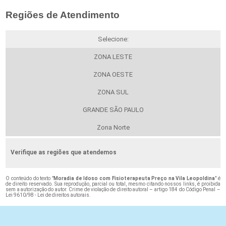
Regiões de Atendimento
Selecione:
ZONA LESTE
ZONA OESTE
ZONA SUL
GRANDE SÃO PAULO
Zona Norte
Verifique as regiões que atendemos
O conteúdo do texto "
Moradia de Idoso com Fisioterapeuta Preço na Vila Leopoldina
" é
de direito reservado. Sua reprodução, parcial ou total, mesmo citando nossos links, é proibida
sem a autorização do autor. Crime de violação de direito autoral – artigo 184 do Código Penal –
Lei 9610/98 - Lei de direitos autorais
.