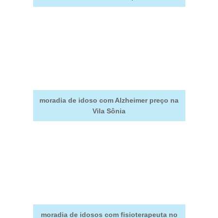
moradia de idoso com Alzheimer preço na
Vila Sônia
moradia de idosos com fisioterapeuta no