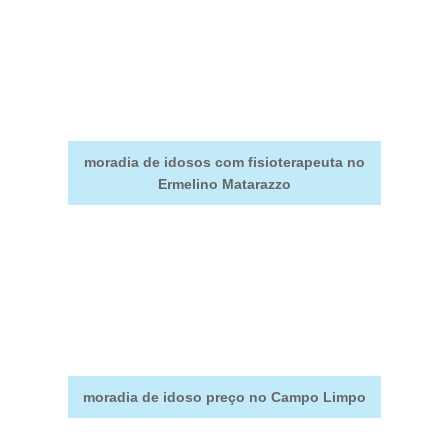
moradia de idosos com fisioterapeuta no
Ermelino Matarazzo
moradia de idoso preço no Campo Limpo