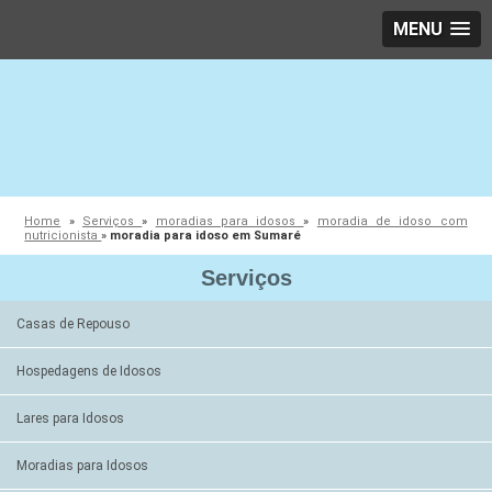
MENU
Home
»
Serviços
»
moradias para idosos
»
moradia de idoso com
nutricionista
»
moradia para idoso em Sumaré
Serviços
Casas de Repouso
Hospedagens de Idosos
Lares para Idosos
Moradias para Idosos