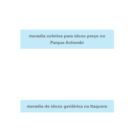
moradia coletiva para idoso preço no
Parque Anhembi
moradia de idoso geriátrica na Itaquera