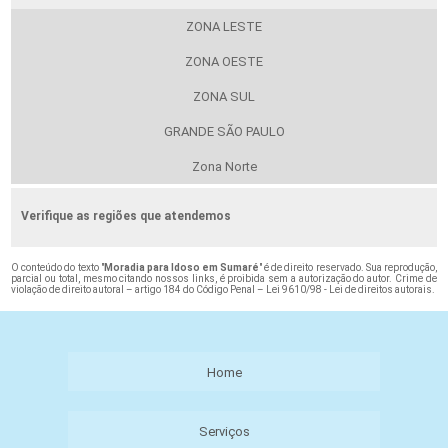
ZONA LESTE
ZONA OESTE
ZONA SUL
GRANDE SÃO PAULO
Zona Norte
Verifique as regiões que atendemos
O conteúdo do texto "
Moradia para Idoso em Sumaré
" é de direito reservado. Sua reprodução,
parcial ou total, mesmo citando nossos links, é proibida sem a autorização do autor. Crime de
violação de direito autoral – artigo 184 do Código Penal –
Lei 9610/98 - Lei de direitos autorais
.
Home
Serviços