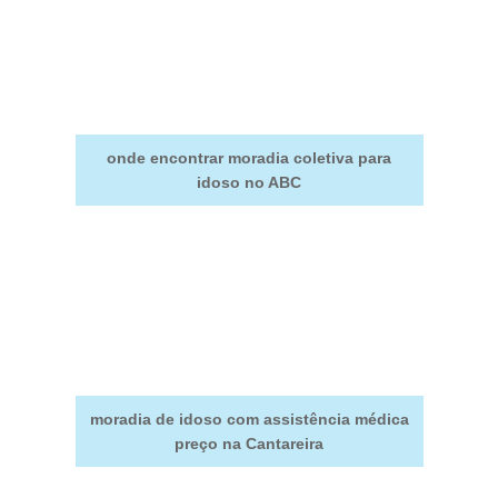
onde encontrar moradia coletiva para
idoso no ABC
moradia de idoso com assistência médica
preço na Cantareira