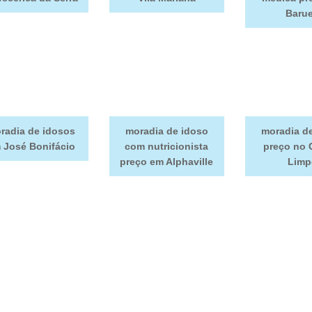
Barue
radia de idosos
moradia de idoso
moradia d
 José Bonifácio
com nutricionista
preço no
preço em Alphaville
Limp