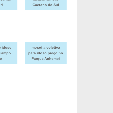
ri
Caetano do Sul
e idoso
moradia coletiva
 Campo
para idoso preço no
o
Parque Anhembi