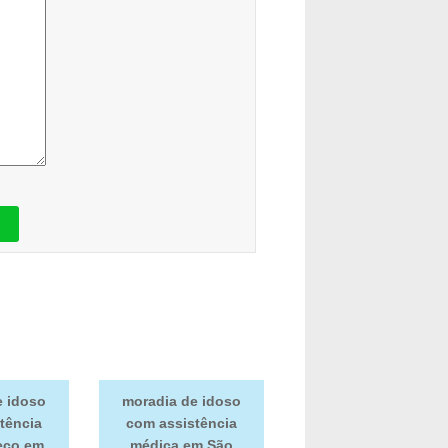
e idoso
moradia de idoso
tência
com assistência
eço em
médica em São