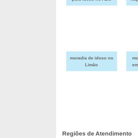
moradia de idoso no
mo
Limão
em
Regiões de Atendimento