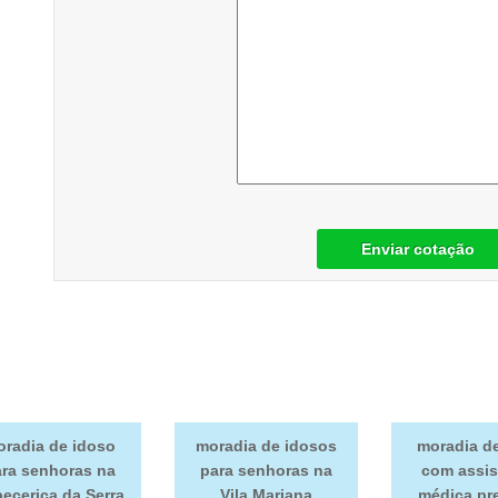
Enviar cotação
radia de idoso
moradia de idosos
moradia d
ra senhoras na
para senhoras na
com assis
pecerica da Serra
Vila Mariana
médica pr