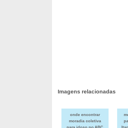
Imagens relacionadas
onde encontrar
mo
moradia coletiva
pa
para idoso no ABC
Ita