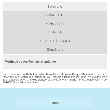
Selecione:
ZONA LESTE
ZONA OESTE
ZONA SUL
GRANDE SÃO PAULO
Zona Norte
Verifique as regiões que atendemos
O conteúdo do texto "
Onde Encontrar Moradia de Idoso no Parque Mandaqui
" é de direito
reservado. Sua reprodução, parcial ou total, mesmo citando nossos links, é proibida sem a
autorização do autor. Crime de violação de direito autoral – artigo 184 do Código Penal –
Lei
9610/98 - Lei de direitos autorais
.
Home