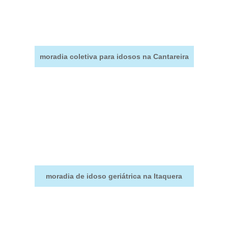
moradia coletiva para idosos na Cantareira
moradia de idoso geriátrica na Itaquera