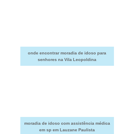
onde encontrar moradia de idoso para
senhores na Vila Leopoldina
moradia de idoso com assistência médica
em sp em Lauzane Paulista