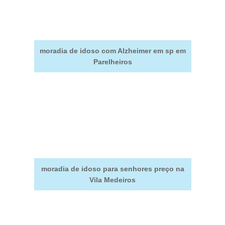
moradia de idoso com Alzheimer em sp em
Parelheiros
moradia de idoso para senhores preço na
Vila Medeiros