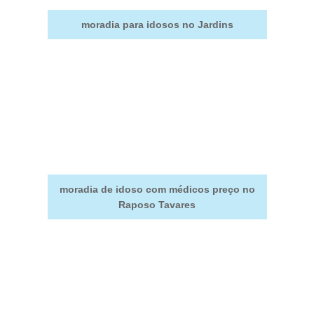
moradia para idosos no Jardins
moradia de idoso com médicos preço no
Raposo Tavares