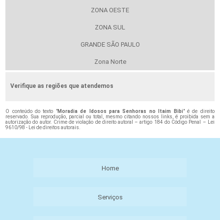
ZONA OESTE
ZONA SUL
GRANDE SÃO PAULO
Zona Norte
Verifique as regiões que atendemos
O conteúdo do texto "
Moradia de Idosos para Senhoras no Itaim Bibi
" é de direito
reservado. Sua reprodução, parcial ou total, mesmo citando nossos links, é proibida sem a
autorização do autor. Crime de violação de direito autoral – artigo 184 do Código Penal –
Lei
9610/98 - Lei de direitos autorais
.
Home
Serviços