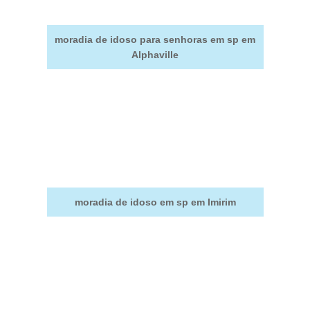
moradia de idoso para senhoras em sp em
Alphaville
moradia de idoso em sp em Imirim